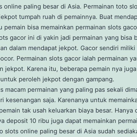
ts online paling besar di Asia. Permainan toto sl
 jekpot tumpah ruah di pemainnya. Buat menda
tu pemain bisa memainkan permainan slots gacor
ots gacor ini di yakin jadi permainan yang bisa 
an dalam mendapat jekpot. Gacor sendiri milik
cor. Permainan slots gacor ialah permainan y
n jekpot. Karena itu, beberapa pemain nya jug
 untuk peroleh jekpot dengan gampang.
ts macam permainan yang paling pas sekali dim
ari kesenangan saja. Karenanya untuk memainka
i pemain tak usah keluarkan biaya besar. Hanya
ya deposit 10 ribu juga dapat memainkan permai
to slots online paling besar di Asia sudah sedia