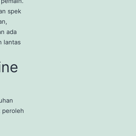
 pemain.
kan spek
an,
an ada
n lantas
ine
ruhan
t peroleh