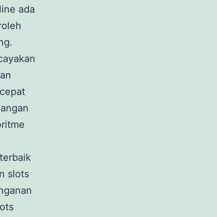
line ada
roleh
ng.
rcayakan
kan
 cepat
enangan
oritme
terbaik
 slots
inganan
ots