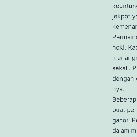
keuntung
jekpot y
kemenan
Permaina
hoki. Ka
menangn
sekali. 
dengan c
nya.
Beberap
buat pe
gacor. P
dalam m