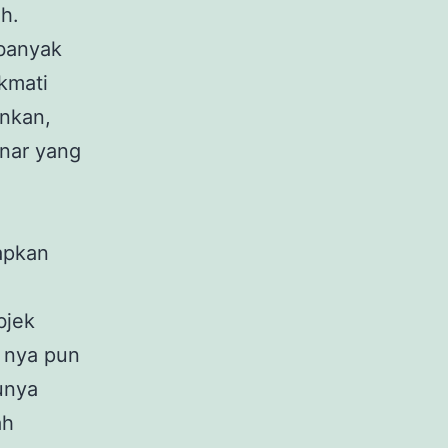
h.
 banyak
kmati
inkan,
enar yang
iapkan
bjek
n nya pun
unya
ah