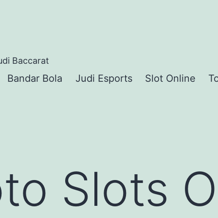
di Baccarat
Bandar Bola
Judi Esports
Slot Online
T
oto Slots O