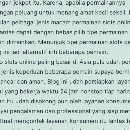
an jekpot itu. Karena, apabila permainannya
ngan peluang untuk menang amat kecil sekali.
an pelbagai jenis macam permainan slots onlin
antas dapat dengan bebas pilih tipe permainan 
in dimainkan. Menunjuk tipe permainan slots g
 ini jadi alternatif inti beberapa pemain.
to slots online paling besar di Asia pula udah pe
i jenis keperluan beberapa pemain supaya berm
ancar dan aman. Blog ini udah persiapkan laya
l yang bekerja waktu 24 jam nonstop tiap harin
an itu udah disokong pun oleh layanan konsum
ai pengalaman dan professional yang siap me
Buat mengontak layanan konsumen itu lantas te