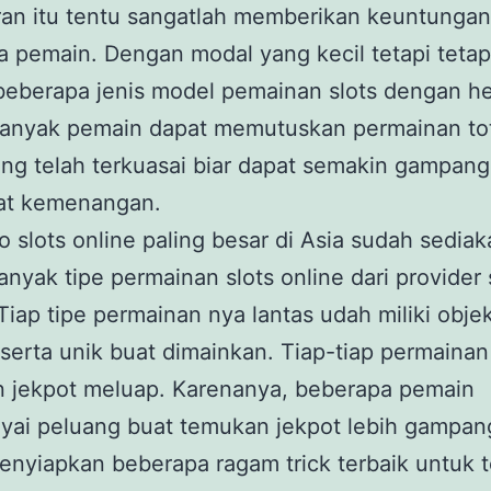
an itu tentu sangatlah memberikan keuntungan
 pemain. Dengan modal yang kecil tetapi tetap
beberapa jenis model pemainan slots dengan h
banyak pemain dapat memutuskan permainan tot
ng telah terkuasai biar dapat semakin gampang
t kemenangan.
to slots online paling besar di Asia sudah sedia
anyak tipe permainan slots online dari provider 
. Tiap tipe permainan nya lantas udah miliki obje
serta unik buat dimainkan. Tiap-tiap permaina
n jekpot meluap. Karenanya, beberapa pemain
ai peluang buat temukan jekpot lebih gampang
enyiapkan beberapa ragam trick terbaik untuk