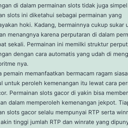
an di dalam permainan slots tidak juga simpel
n slots ini diketahui sebagai permainan yang
yakan hoki. Kadang, bermainnya cukup sukar 
kan menangnya karena perputaran di dalam per
pat sekali. Permainan ini memilki struktur perpu
gan dengan cara automatis yang udah di meng
oritme nya.
ta pemain memanfaatkan bermacam ragam siasa
l untuk peroleh kemenangan itu lewat cara pe
cor. Permainan slots gacor di yakin bisa membe
nan dalam memperoleh kemenangan jekpot. Tia
n slots gacor selalu mempunyai RTP serta win
Makin tinggi jumlah RTP dan winrate yang dipuny