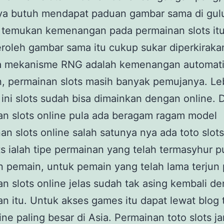
ya butuh mendapat paduan gambar sama di gu
a temukan kemenangan pada permainan slots it
roleh gambar sama itu cukup sukar diperkirakan
da mekanisme RNG adalah kemenangan automati
, permainan slots masih banyak pemujanya. Le
t ini slots sudah bisa dimainkan dengan online. 
n slots online pula ada beragam ragam model
an slots online salah satunya nya ada toto slots
ts ialah tipe permainan yang telah termasyhur p
 pemain, untuk pemain yang telah lama terjun
n slots online jelas sudah tak asing kembali d
n itu. Untuk akses games itu dapat lewat blog 
line paling besar di Asia. Permainan toto slots ja