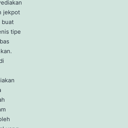
yediakan
n jekpot
 buat
nis tipe
ebas
nkan.
di
diakan
a
ah
jam
oleh