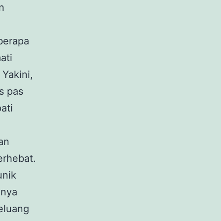
n
berapa
ati
Yakini,
s pas
ati
kan
erhebat.
unik
 nya
peluang