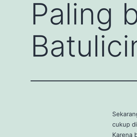
Paling 
Batulici
Sekarang
cukup di
Karena b