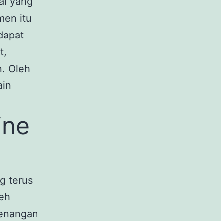
al yang
men itu
 dapat
t,
n. Oleh
ain
ine
g terus
leh
menangan