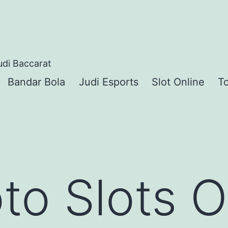
di Baccarat
Bandar Bola
Judi Esports
Slot Online
T
oto Slots O