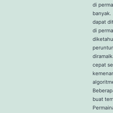
di perma
banyak. 
dapat d
di perma
diketah
peruntu
diramalk
cepat se
kemenan
algoritm
Beberap
buat te
Permaina