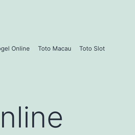
ogel Online
Toto Macau
Toto Slot
nline