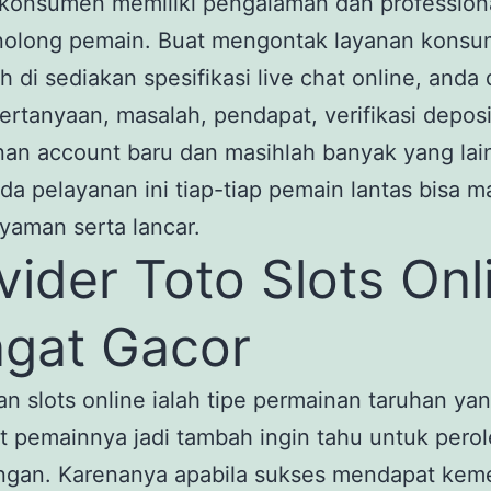
 konsumen memiliki pengalaman dan profession
nolong pemain. Buat mengontak layanan konsu
h di sediakan spesifikasi live chat online, anda
ertanyaan, masalah, pendapat, verifikasi deposi
an account baru dan masihlah banyak yang lai
da pelayanan ini tiap-tiap pemain lantas bisa m
yaman serta lancar.
vider Toto Slots Onl
gat Gacor
n slots online ialah tipe permainan taruhan yan
 pemainnya jadi tambah ingin tahu untuk pero
gan. Karenanya apabila sukses mendapat ke