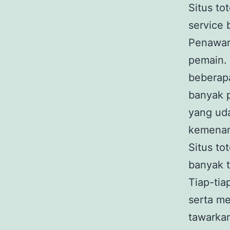
Situs to
service
Penawar
pemain. 
beberapa
banyak 
yang uda
kemena
Situs to
banyak t
Tiap-tia
serta me
tawarkan