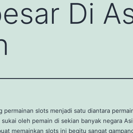
besar Di As
n
 permainan slots menjadi satu diantara perma
 sukai oleh pemain di sekian banyak negara Asi
uat memainkan slots ini begitu sangat gampan