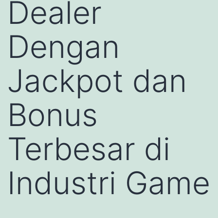
Dealer
Dengan
Jackpot dan
Bonus
Terbesar di
Industri Game