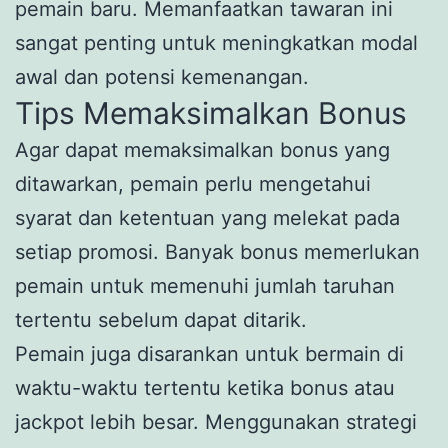
pemain baru. Memanfaatkan tawaran ini
sangat penting untuk meningkatkan modal
awal dan potensi kemenangan.
Tips Memaksimalkan Bonus
Agar dapat memaksimalkan bonus yang
ditawarkan, pemain perlu mengetahui
syarat dan ketentuan yang melekat pada
setiap promosi. Banyak bonus memerlukan
pemain untuk memenuhi jumlah taruhan
tertentu sebelum dapat ditarik.
Pemain juga disarankan untuk bermain di
waktu-waktu tertentu ketika bonus atau
jackpot lebih besar. Menggunakan strategi