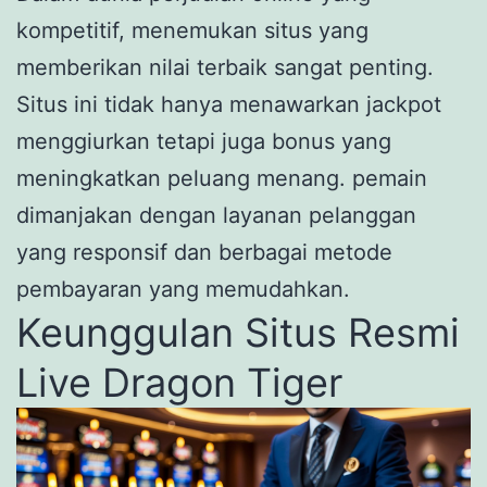
kompetitif, menemukan situs yang
memberikan nilai terbaik sangat penting.
Situs ini tidak hanya menawarkan jackpot
menggiurkan tetapi juga bonus yang
meningkatkan peluang menang. pemain
dimanjakan dengan layanan pelanggan
yang responsif dan berbagai metode
pembayaran yang memudahkan.
Keunggulan Situs Resmi
Live Dragon Tiger