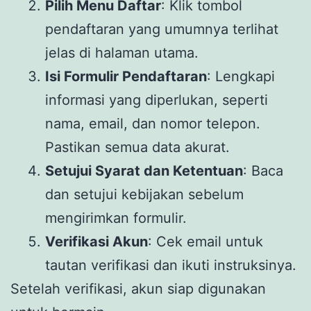
Pilih Menu Daftar
: Klik tombol
pendaftaran yang umumnya terlihat
jelas di halaman utama.
Isi Formulir Pendaftaran
: Lengkapi
informasi yang diperlukan, seperti
nama, email, dan nomor telepon.
Pastikan semua data akurat.
Setujui Syarat dan Ketentuan
: Baca
dan setujui kebijakan sebelum
mengirimkan formulir.
Verifikasi Akun
: Cek email untuk
tautan verifikasi dan ikuti instruksinya.
Setelah verifikasi, akun siap digunakan