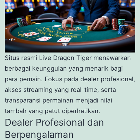
Situs resmi Live Dragon Tiger menawarkan
berbagai keunggulan yang menarik bagi
para pemain. Fokus pada dealer profesional,
akses streaming yang real-time, serta
transparansi permainan menjadi nilai
tambah yang patut diperhatikan.
Dealer Profesional dan
Berpengalaman