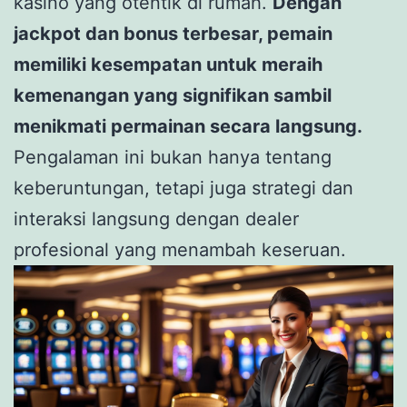
kasino yang otentik di rumah.
Dengan
jackpot dan bonus terbesar, pemain
memiliki kesempatan untuk meraih
kemenangan yang signifikan sambil
menikmati permainan secara langsung.
Pengalaman ini bukan hanya tentang
keberuntungan, tetapi juga strategi dan
interaksi langsung dengan dealer
profesional yang menambah keseruan.