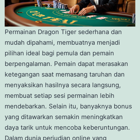
Permainan Dragon Tiger sederhana dan
mudah dipahami, membuatnya menjadi
pilihan ideal bagi pemula dan pemain
berpengalaman. Pemain dapat merasakan
ketegangan saat memasang taruhan dan
menyaksikan hasilnya secara langsung,
membuat setiap sesi permainan lebih
mendebarkan. Selain itu, banyaknya bonus
yang ditawarkan semakin meningkatkan
daya tarik untuk mencoba keberuntungan.
Dalam dunia perjudian online yang