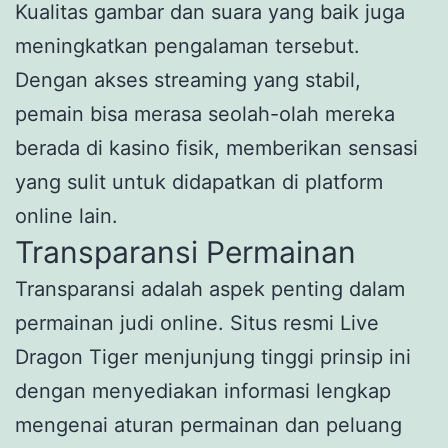
Kualitas gambar dan suara yang baik juga
meningkatkan pengalaman tersebut.
Dengan akses streaming yang stabil,
pemain bisa merasa seolah-olah mereka
berada di kasino fisik, memberikan sensasi
yang sulit untuk didapatkan di platform
online lain.
Transparansi Permainan
Transparansi adalah aspek penting dalam
permainan judi online. Situs resmi Live
Dragon Tiger menjunjung tinggi prinsip ini
dengan menyediakan informasi lengkap
mengenai aturan permainan dan peluang