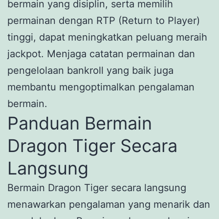
bermain yang disiplin, serta memilih
permainan dengan RTP (Return to Player)
tinggi, dapat meningkatkan peluang meraih
jackpot. Menjaga catatan permainan dan
pengelolaan bankroll yang baik juga
membantu mengoptimalkan pengalaman
bermain.
Panduan Bermain
Dragon Tiger Secara
Langsung
Bermain Dragon Tiger secara langsung
menawarkan pengalaman yang menarik dan