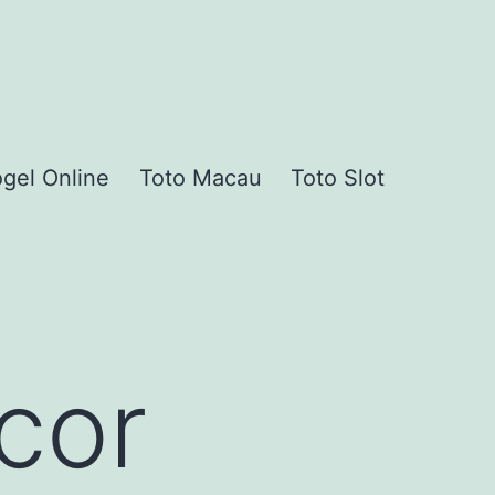
ogel Online
Toto Macau
Toto Slot
acor