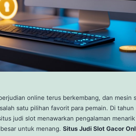
 perjudian online terus berkembang, dan mesin s
salah satu pilihan favorit para pemain. Di tahun
situs judi slot menawarkan pengalaman menari
 besar untuk menang.
Situs Judi Slot Gacor Onl