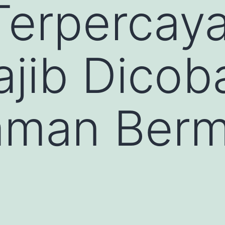
Terpercay
jib Dicob
aman Berm