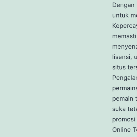
Dengan b
untuk me
Kepercay
memasti
menyena
lisensi,
situs ter
Pengala
permaina
pemain 
suka te
promosi 
Online 