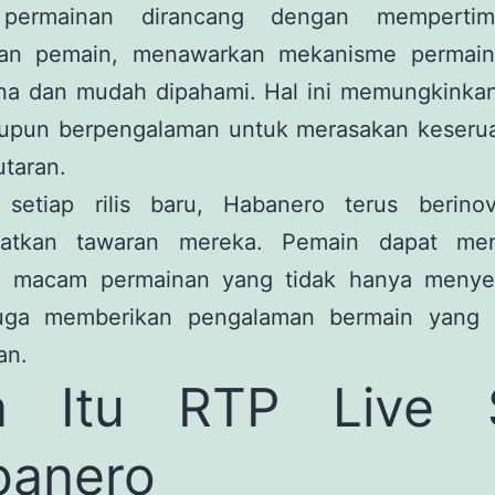
 permainan dirancang dengan mempertim
an pemain, menawarkan mekanisme permai
na dan mudah dipahami. Hal ini memungkinka
upun berpengalaman untuk merasakan keseru
utaran.
setiap rilis baru, Habanero terus berino
katkan tawaran mereka. Pemain dapat me
i macam permainan yang tidak hanya meny
juga memberikan pengalaman bermain yang 
an.
a Itu RTP Live S
banero