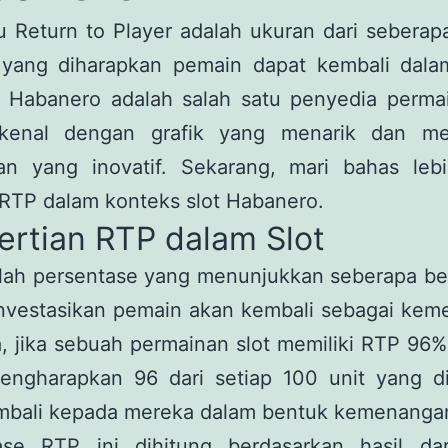
u Return to Player adalah ukuran dari seberap
 yang diharapkan pemain dapat kembali dala
. Habanero adalah salah satu penyedia permai
kenal dengan grafik yang menarik dan m
an yang inovatif. Sekarang, mari bahas leb
RTP dalam konteks slot Habanero.
ertian RTP dalam Slot
lah persentase yang menunjukkan seberapa be
investasikan pemain akan kembali sebagai kem
, jika sebuah permainan slot memiliki RTP 96
engharapkan 96 dari setiap 100 unit yang d
mbali kepada mereka dalam bentuk kemenanga
ase RTP ini dihitung berdasarkan hasil dar