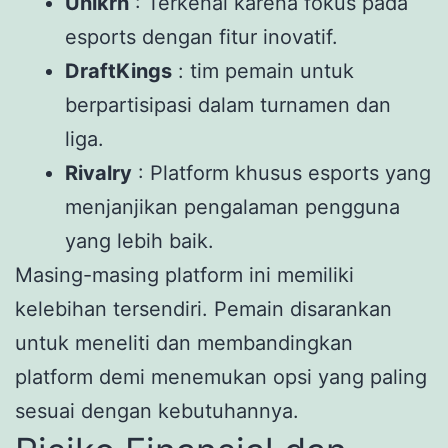
Unikrn
: Terkenal karena fokus pada
esports dengan fitur inovatif.
DraftKings
: tim pemain untuk
berpartisipasi dalam turnamen dan
liga.
Rivalry
: Platform khusus esports yang
menjanjikan pengalaman pengguna
yang lebih baik.
Masing-masing platform ini memiliki
kelebihan tersendiri. Pemain disarankan
untuk meneliti dan membandingkan
platform demi menemukan opsi yang paling
sesuai dengan kebutuhannya.