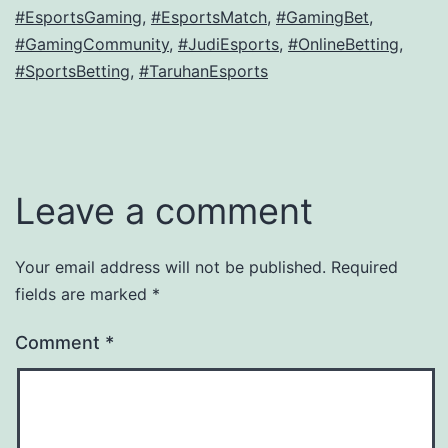
#EsportsGaming
,
#EsportsMatch
,
#GamingBet
,
#GamingCommunity
,
#JudiEsports
,
#OnlineBetting
,
#SportsBetting
,
#TaruhanEsports
Leave a comment
Your email address will not be published.
Required
fields are marked
*
Comment
*