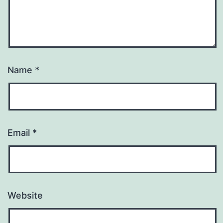
Name
*
Email
*
Website