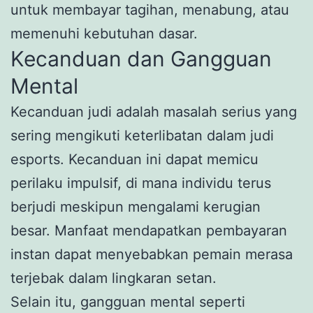
untuk membayar tagihan, menabung, atau
memenuhi kebutuhan dasar.
Kecanduan dan Gangguan
Mental
Kecanduan judi adalah masalah serius yang
sering mengikuti keterlibatan dalam judi
esports. Kecanduan ini dapat memicu
perilaku impulsif, di mana individu terus
berjudi meskipun mengalami kerugian
besar. Manfaat mendapatkan pembayaran
instan dapat menyebabkan pemain merasa
terjebak dalam lingkaran setan.
Selain itu, gangguan mental seperti