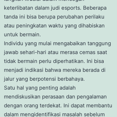
keterlibatan dalam judi esports. Beberapa
tanda ini bisa berupa perubahan perilaku
atau peningkatan waktu yang dihabiskan
untuk bermain.
Individu yang mulai mengabaikan tanggung
jawab sehari-hari atau merasa cemas saat
tidak bermain perlu diperhatikan. Ini bisa
menjadi indikasi bahwa mereka berada di
jalur yang berpotensi berbahaya.
Satu hal yang penting adalah
mendiskusikan perasaan dan pengalaman
dengan orang terdekat. Ini dapat membantu
dalam mengidentifikasi masalah sebelum