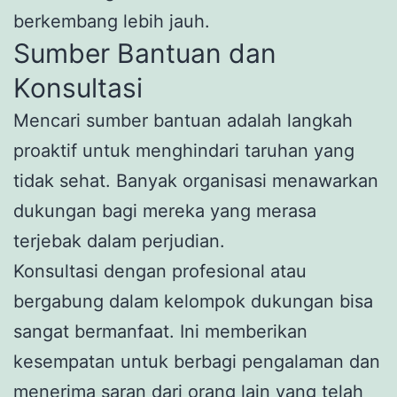
berkembang lebih jauh.
Sumber Bantuan dan
Konsultasi
Mencari sumber bantuan adalah langkah
proaktif untuk menghindari taruhan yang
tidak sehat. Banyak organisasi menawarkan
dukungan bagi mereka yang merasa
terjebak dalam perjudian.
Konsultasi dengan profesional atau
bergabung dalam kelompok dukungan bisa
sangat bermanfaat. Ini memberikan
kesempatan untuk berbagi pengalaman dan
menerima saran dari orang lain yang telah