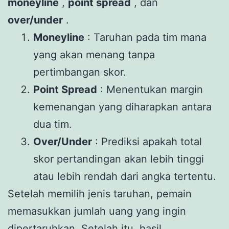
moneyline
,
point spread
, dan
over/under
.
Moneyline
: Taruhan pada tim mana
yang akan menang tanpa
pertimbangan skor.
Point Spread
: Menentukan margin
kemenangan yang diharapkan antara
dua tim.
Over/Under
: Prediksi apakah total
skor pertandingan akan lebih tinggi
atau lebih rendah dari angka tertentu.
Setelah memilih jenis taruhan, pemain
memasukkan jumlah uang yang ingin
dipertaruhkan. Setelah itu, hasil