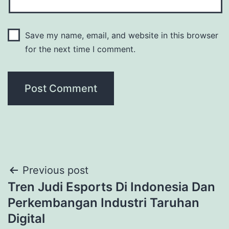
Save my name, email, and website in this browser
for the next time I comment.
Post
Previous post
Tren Judi Esports Di Indonesia Dan
navigation
Perkembangan Industri Taruhan
Digital