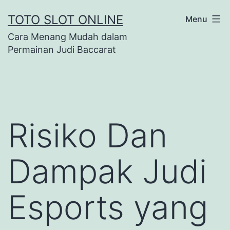
Skip
TOTO SLOT ONLINE
Menu
to
Cara Menang Mudah dalam
content
Permainan Judi Baccarat
Risiko Dan
Dampak Judi
Esports yang