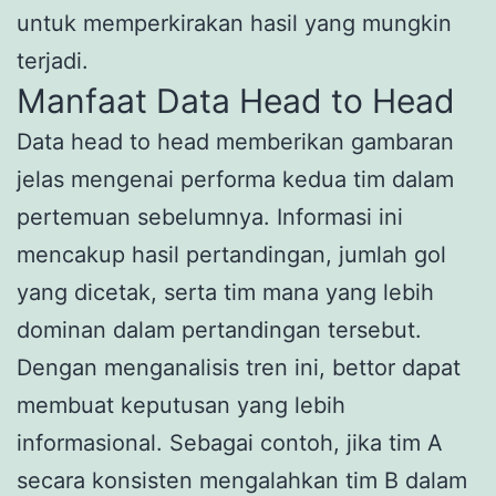
untuk memperkirakan hasil yang mungkin
terjadi.
Manfaat Data Head to Head
Data head to head memberikan gambaran
jelas mengenai performa kedua tim dalam
pertemuan sebelumnya. Informasi ini
mencakup hasil pertandingan, jumlah gol
yang dicetak, serta tim mana yang lebih
dominan dalam pertandingan tersebut.
Dengan menganalisis tren ini, bettor dapat
membuat keputusan yang lebih
informasional. Sebagai contoh, jika tim A
secara konsisten mengalahkan tim B dalam