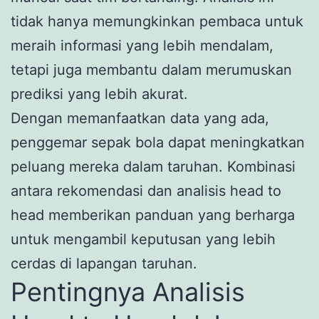
tidak hanya memungkinkan pembaca untuk
meraih informasi yang lebih mendalam,
tetapi juga membantu dalam merumuskan
prediksi yang lebih akurat.
Dengan memanfaatkan data yang ada,
penggemar sepak bola dapat meningkatkan
peluang mereka dalam taruhan. Kombinasi
antara rekomendasi dan analisis head to
head memberikan panduan yang berharga
untuk mengambil keputusan yang lebih
cerdas di lapangan taruhan.
Pentingnya Analisis