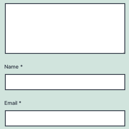
Name
*
Email
*