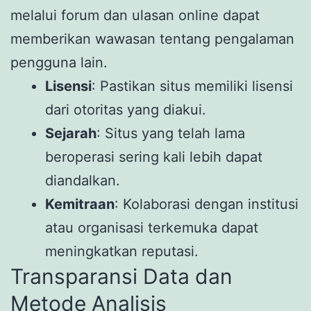
melalui forum dan ulasan online dapat
memberikan wawasan tentang pengalaman
pengguna lain.
Lisensi
: Pastikan situs memiliki lisensi
dari otoritas yang diakui.
Sejarah
: Situs yang telah lama
beroperasi sering kali lebih dapat
diandalkan.
Kemitraan
: Kolaborasi dengan institusi
atau organisasi terkemuka dapat
meningkatkan reputasi.
Transparansi Data dan
Metode Analisis