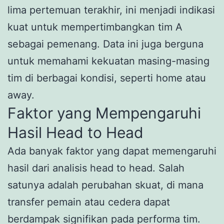
lima pertemuan terakhir, ini menjadi indikasi
kuat untuk mempertimbangkan tim A
sebagai pemenang. Data ini juga berguna
untuk memahami kekuatan masing-masing
tim di berbagai kondisi, seperti home atau
away.
Faktor yang Mempengaruhi
Hasil Head to Head
Ada banyak faktor yang dapat memengaruhi
hasil dari analisis head to head. Salah
satunya adalah perubahan skuat, di mana
transfer pemain atau cedera dapat
berdampak signifikan pada performa tim.