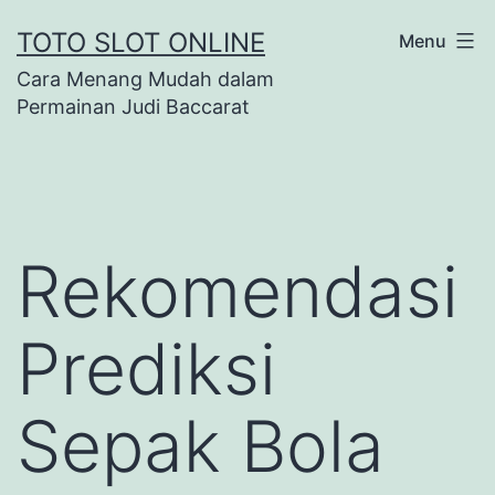
Skip
TOTO SLOT ONLINE
Menu
to
Cara Menang Mudah dalam
content
Permainan Judi Baccarat
Rekomendasi
Prediksi
Sepak Bola