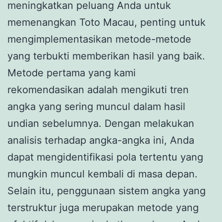
meningkatkan peluang Anda untuk
memenangkan Toto Macau, penting untuk
mengimplementasikan metode-metode
yang terbukti memberikan hasil yang baik.
Metode pertama yang kami
rekomendasikan adalah mengikuti tren
angka yang sering muncul dalam hasil
undian sebelumnya. Dengan melakukan
analisis terhadap angka-angka ini, Anda
dapat mengidentifikasi pola tertentu yang
mungkin muncul kembali di masa depan.
Selain itu, penggunaan sistem angka yang
terstruktur juga merupakan metode yang