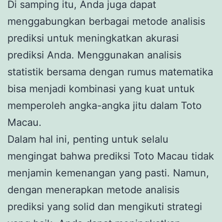
Di samping itu, Anda juga dapat
menggabungkan berbagai metode analisis
prediksi untuk meningkatkan akurasi
prediksi Anda. Menggunakan analisis
statistik bersama dengan rumus matematika
bisa menjadi kombinasi yang kuat untuk
memperoleh angka-angka jitu dalam Toto
Macau.
Dalam hal ini, penting untuk selalu
mengingat bahwa prediksi Toto Macau tidak
menjamin kemenangan yang pasti. Namun,
dengan menerapkan metode analisis
prediksi yang solid dan mengikuti strategi