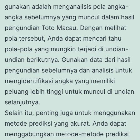
gunakan adalah menganalisis pola angka-
angka sebelumnya yang muncul dalam hasil
pengundian Toto Macau. Dengan melihat
pola tersebut, Anda dapat mencari tahu
pola-pola yang mungkin terjadi di undian-
undian berikutnya. Gunakan data dari hasil
pengundian sebelumnya dan analisis untuk
mengidentifikasi angka yang memiliki
peluang lebih tinggi untuk muncul di undian
selanjutnya.
Selain itu, penting juga untuk menggunakan
metode prediksi yang akurat. Anda dapat
menggabungkan metode-metode prediksi