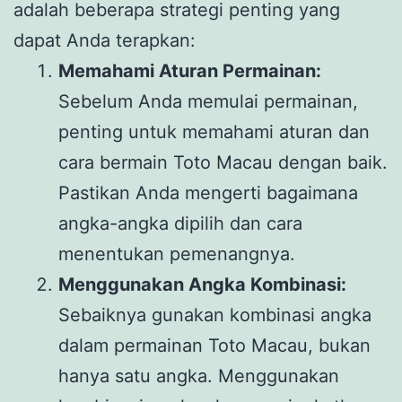
adalah beberapa strategi penting yang
dapat Anda terapkan:
Memahami Aturan Permainan:
Sebelum Anda memulai permainan,
penting untuk memahami aturan dan
cara bermain Toto Macau dengan baik.
Pastikan Anda mengerti bagaimana
angka-angka dipilih dan cara
menentukan pemenangnya.
Menggunakan Angka Kombinasi:
Sebaiknya gunakan kombinasi angka
dalam permainan Toto Macau, bukan
hanya satu angka. Menggunakan