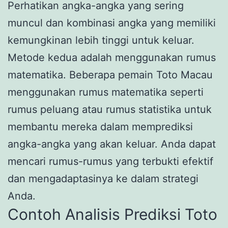
Perhatikan angka-angka yang sering
muncul dan kombinasi angka yang memiliki
kemungkinan lebih tinggi untuk keluar.
Metode kedua adalah menggunakan rumus
matematika. Beberapa pemain Toto Macau
menggunakan rumus matematika seperti
rumus peluang atau rumus statistika untuk
membantu mereka dalam memprediksi
angka-angka yang akan keluar. Anda dapat
mencari rumus-rumus yang terbukti efektif
dan mengadaptasinya ke dalam strategi
Anda.
Contoh Analisis Prediksi Toto