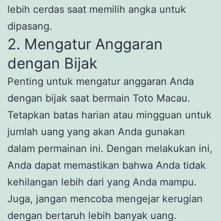
lebih cerdas saat memilih angka untuk
dipasang.
2. Mengatur Anggaran
dengan Bijak
Penting untuk mengatur anggaran Anda
dengan bijak saat bermain Toto Macau.
Tetapkan batas harian atau mingguan untuk
jumlah uang yang akan Anda gunakan
dalam permainan ini. Dengan melakukan ini,
Anda dapat memastikan bahwa Anda tidak
kehilangan lebih dari yang Anda mampu.
Juga, jangan mencoba mengejar kerugian
dengan bertaruh lebih banyak uang.