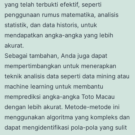
yang telah terbukti efektif, seperti
penggunaan rumus matematika, analisis
statistik, dan data historis, untuk
mendapatkan angka-angka yang lebih
akurat.
Sebagai tambahan, Anda juga dapat
mempertimbangkan untuk menerapkan
teknik analisis data seperti data mining atau
machine learning untuk membantu
memprediksi angka-angka Toto Macau
dengan lebih akurat. Metode-metode ini
menggunakan algoritma yang kompleks dan
dapat mengidentifikasi pola-pola yang sulit