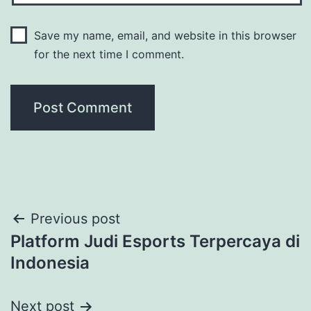
Save my name, email, and website in this browser
for the next time I comment.
Post
Previous post
Platform Judi Esports Terpercaya di
navigation
Indonesia
Next post