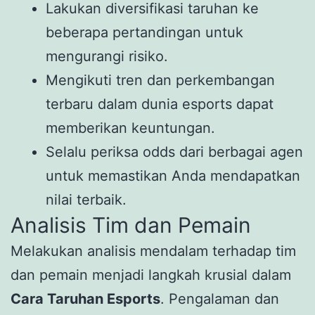
Lakukan diversifikasi taruhan ke
beberapa pertandingan untuk
mengurangi risiko.
Mengikuti tren dan perkembangan
terbaru dalam dunia esports dapat
memberikan keuntungan.
Selalu periksa odds dari berbagai agen
untuk memastikan Anda mendapatkan
nilai terbaik.
Analisis Tim dan Pemain
Melakukan analisis mendalam terhadap tim
dan pemain menjadi langkah krusial dalam
Cara Taruhan Esports
. Pengalaman dan