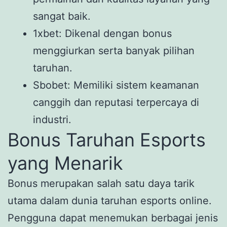
sangat baik.
1xbet: Dikenal dengan bonus
menggiurkan serta banyak pilihan
taruhan.
Sbobet: Memiliki sistem keamanan
canggih dan reputasi terpercaya di
industri.
Bonus Taruhan Esports
yang Menarik
Bonus merupakan salah satu daya tarik
utama dalam dunia taruhan esports online.
Pengguna dapat menemukan berbagai jenis