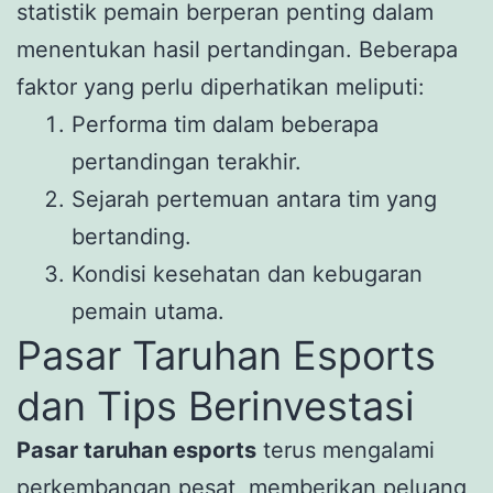
statistik pemain berperan penting dalam
menentukan hasil pertandingan. Beberapa
faktor yang perlu diperhatikan meliputi:
Performa tim dalam beberapa
pertandingan terakhir.
Sejarah pertemuan antara tim yang
bertanding.
Kondisi kesehatan dan kebugaran
pemain utama.
Pasar Taruhan Esports
dan Tips Berinvestasi
Pasar taruhan esports
terus mengalami
perkembangan pesat, memberikan peluang