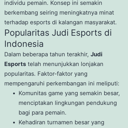
individu pemain. Konsep ini semakin
berkembang seiring meningkatnya minat
terhadap esports di kalangan masyarakat.
Popularitas Judi Esports di
Indonesia
Dalam beberapa tahun terakhir,
Judi
Esports
telah menunjukkan lonjakan
popularitas. Faktor-faktor yang
mempengaruhi perkembangan ini meliputi:
Komunitas game yang semakin besar,
menciptakan lingkungan pendukung
bagi para pemain.
Kehadiran turnamen besar yang