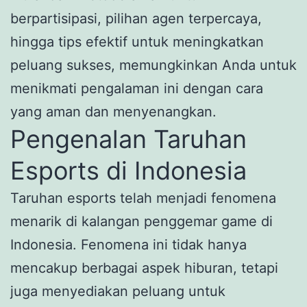
berpartisipasi, pilihan agen terpercaya,
hingga tips efektif untuk meningkatkan
peluang sukses, memungkinkan Anda untuk
menikmati pengalaman ini dengan cara
yang aman dan menyenangkan.
Pengenalan Taruhan
Esports di Indonesia
Taruhan esports telah menjadi fenomena
menarik di kalangan penggemar game di
Indonesia. Fenomena ini tidak hanya
mencakup berbagai aspek hiburan, tetapi
juga menyediakan peluang untuk