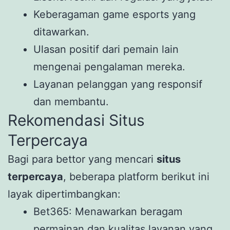
Keberagaman game esports yang
ditawarkan.
Ulasan positif dari pemain lain
mengenai pengalaman mereka.
Layanan pelanggan yang responsif
dan membantu.
Rekomendasi Situs
Terpercaya
Bagi para bettor yang mencari
situs
terpercaya
, beberapa platform berikut ini
layak dipertimbangkan:
Bet365: Menawarkan beragam
permainan dan kualitas layanan yang