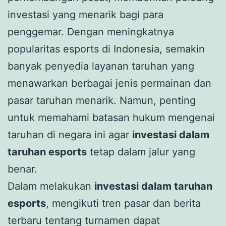
investasi yang menarik bagi para
penggemar. Dengan meningkatnya
popularitas esports di Indonesia, semakin
banyak penyedia layanan taruhan yang
menawarkan berbagai jenis permainan dan
pasar taruhan menarik. Namun, penting
untuk memahami batasan hukum mengenai
taruhan di negara ini agar
investasi dalam
taruhan esports
tetap dalam jalur yang
benar.
Dalam melakukan
investasi dalam taruhan
esports
, mengikuti tren pasar dan berita
terbaru tentang turnamen dapat