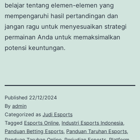
belajar tentang elemen-elemen yang
mempengaruhi hasil pertandingan dan
jangan ragu untuk menyesuaikan strategi
permainan Anda untuk memaksimalkan
potensi keuntungan.
Published
22/12/2024
By
admin
Categorized as
Judi Esports
Tagged
Esports Online
,
Industri Esports Indonesia
,
Panduan Betting Esports
,
Panduan Taruhan Esports
,
Panduan Taruhan Online
,
Perjudian Esports
,
Platform