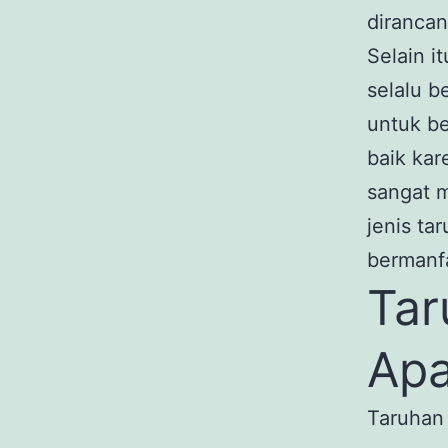
dirancan
Selain i
selalu 
untuk be
baik kar
sangat m
jenis ta
bermanf
Tar
Apa
Taruhan 