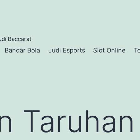
di Baccarat
Bandar Bola
Judi Esports
Slot Online
T
 Taruhan 