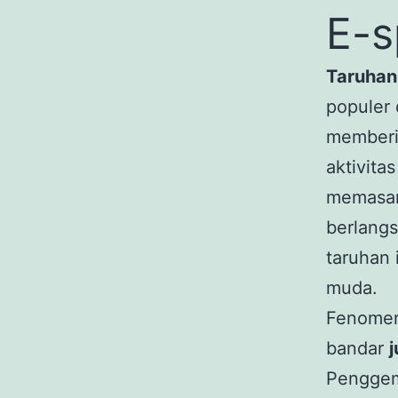
E-s
Taruhan 
populer 
memberik
aktivitas
memasan
berlangs
taruhan 
muda.
Fenomen
bandar
j
Penggem