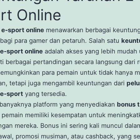
rt Online
e-sport online
menawarkan berbagai keuntun
bagi para gamer dan petaruh. Salah satu
keunt
e-sport online
adalah akses yang lebih mudah 
i berbagai pertandingan secara langsung dari 
 memungkinkan para pemain untuk tidak hanya m
n, tetapi juga mengambil keuntungan dari
pel
 e-sport
yang tersedia.
banyaknya platform yang menyediakan
bonus 
, pemain memiliki kesempatan untuk meningkat
gan mereka. Bonus ini sering kali muncul dala
 awal, promosi musiman, atau cashback, yang 