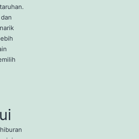
taruhan.
s dan
narik
lebih
ain
emilih
ui
 hiburan