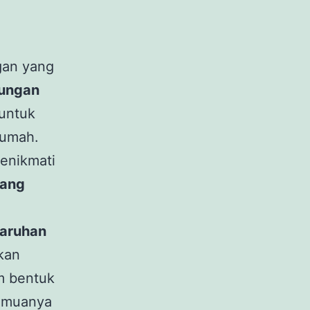
gan yang
ungan
untuk
rumah.
enikmati
uang
taruhan
kan
m bentuk
semuanya