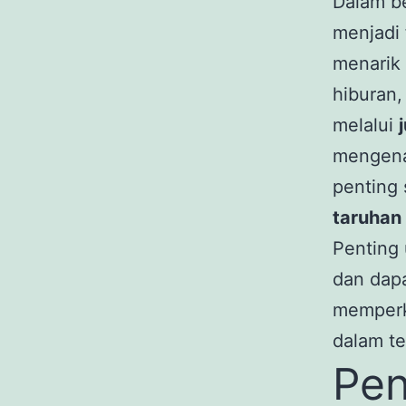
Dalam be
menjadi 
menarik
hiburan,
melalui
mengena
penting 
taruhan
Penting
dan dapa
memperk
dalam te
Pen