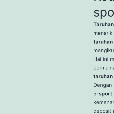
spo
Taruhan 
menarik 
taruhan 
mengikut
Hal ini
permaina
taruhan
Dengan 
e-sport
kemenan
deposit