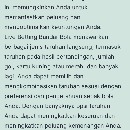
Ini memungkinkan Anda untuk
memanfaatkan peluang dan
mengoptimalkan keuntungan Anda.
Live Betting Bandar Bola menawarkan
berbagai jenis taruhan langsung, termasuk
taruhan pada hasil pertandingan, jumlah
gol, kartu kuning atau merah, dan banyak
lagi. Anda dapat memilih dan
mengkombinasikan taruhan sesuai dengan
preferensi dan pengetahuan sepak bola
Anda. Dengan banyaknya opsi taruhan,
Anda dapat meningkatkan keseruan dan
meningkatkan peluang kemenangan Anda.