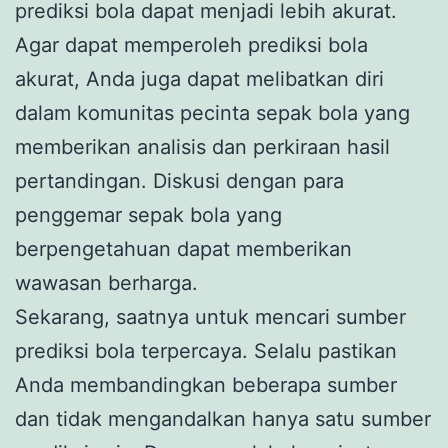
prediksi bola dapat menjadi lebih akurat.
Agar dapat memperoleh prediksi bola
akurat, Anda juga dapat melibatkan diri
dalam komunitas pecinta sepak bola yang
memberikan analisis dan perkiraan hasil
pertandingan. Diskusi dengan para
penggemar sepak bola yang
berpengetahuan dapat memberikan
wawasan berharga.
Sekarang, saatnya untuk mencari sumber
prediksi bola terpercaya. Selalu pastikan
Anda membandingkan beberapa sumber
dan tidak mengandalkan hanya satu sumber