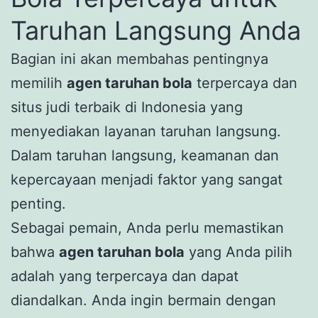
Taruhan Langsung Anda
Bagian ini akan membahas pentingnya
memilih
agen taruhan bola
terpercaya dan
situs judi terbaik di Indonesia yang
menyediakan layanan taruhan langsung.
Dalam taruhan langsung, keamanan dan
kepercayaan menjadi faktor yang sangat
penting.
Sebagai pemain, Anda perlu memastikan
bahwa
agen taruhan bola
yang Anda pilih
adalah yang terpercaya dan dapat
diandalkan. Anda ingin bermain dengan