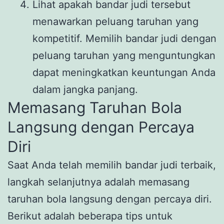
Lihat apakah bandar judi tersebut
menawarkan peluang taruhan yang
kompetitif. Memilih bandar judi dengan
peluang taruhan yang menguntungkan
dapat meningkatkan keuntungan Anda
dalam jangka panjang.
Memasang Taruhan Bola
Langsung dengan Percaya
Diri
Saat Anda telah memilih bandar judi terbaik,
langkah selanjutnya adalah memasang
taruhan bola langsung dengan percaya diri.
Berikut adalah beberapa tips untuk