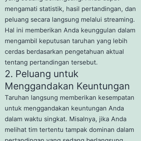
mengamati statistik, hasil pertandingan, dan
peluang secara langsung melalui streaming.
Hal ini memberikan Anda keunggulan dalam
mengambil keputusan taruhan yang lebih
cerdas berdasarkan pengetahuan aktual
tentang pertandingan tersebut.
2. Peluang untuk
Menggandakan Keuntungan
Taruhan langsung memberikan kesempatan
untuk menggandakan keuntungan Anda
dalam waktu singkat. Misalnya, jika Anda
melihat tim tertentu tampak dominan dalam
pertandingan yang sedang berlangsung,