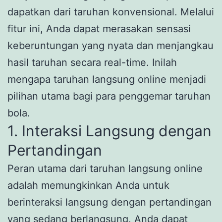
dapatkan dari taruhan konvensional. Melalui
fitur ini, Anda dapat merasakan sensasi
keberuntungan yang nyata dan menjangkau
hasil taruhan secara real-time. Inilah
mengapa taruhan langsung online menjadi
pilihan utama bagi para penggemar taruhan
bola.
1. Interaksi Langsung dengan
Pertandingan
Peran utama dari taruhan langsung online
adalah memungkinkan Anda untuk
berinteraksi langsung dengan pertandingan
yang sedang berlangsung. Anda dapat