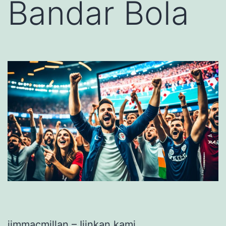
Bandar Bola
jimmacmillan
– Ijinkan kami