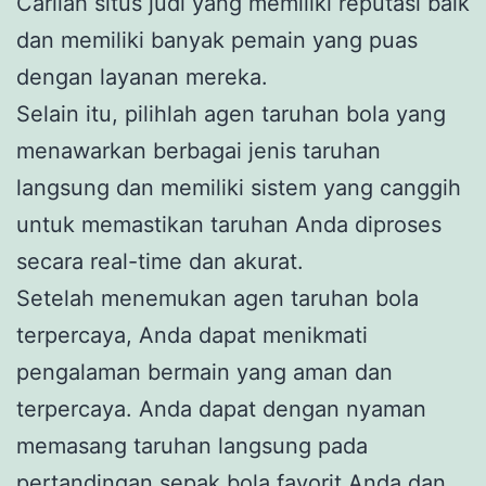
Carilah situs judi yang memiliki reputasi baik
dan memiliki banyak pemain yang puas
dengan layanan mereka.
Selain itu, pilihlah agen taruhan bola yang
menawarkan berbagai jenis taruhan
langsung dan memiliki sistem yang canggih
untuk memastikan taruhan Anda diproses
secara real-time dan akurat.
Setelah menemukan agen taruhan bola
terpercaya, Anda dapat menikmati
pengalaman bermain yang aman dan
terpercaya. Anda dapat dengan nyaman
memasang taruhan langsung pada
pertandingan sepak bola favorit Anda dan