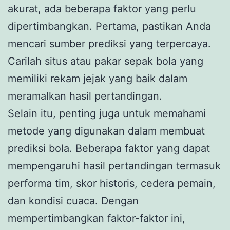
akurat, ada beberapa faktor yang perlu
dipertimbangkan. Pertama, pastikan Anda
mencari sumber prediksi yang terpercaya.
Carilah situs atau pakar sepak bola yang
memiliki rekam jejak yang baik dalam
meramalkan hasil pertandingan.
Selain itu, penting juga untuk memahami
metode yang digunakan dalam membuat
prediksi bola. Beberapa faktor yang dapat
mempengaruhi hasil pertandingan termasuk
performa tim, skor historis, cedera pemain,
dan kondisi cuaca. Dengan
mempertimbangkan faktor-faktor ini,