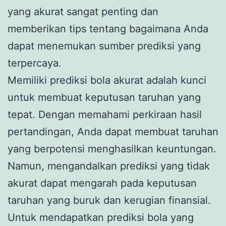
yang akurat sangat penting dan
memberikan tips tentang bagaimana Anda
dapat menemukan sumber prediksi yang
terpercaya.
Memiliki prediksi bola akurat adalah kunci
untuk membuat keputusan taruhan yang
tepat. Dengan memahami perkiraan hasil
pertandingan, Anda dapat membuat taruhan
yang berpotensi menghasilkan keuntungan.
Namun, mengandalkan prediksi yang tidak
akurat dapat mengarah pada keputusan
taruhan yang buruk dan kerugian finansial.
Untuk mendapatkan prediksi bola yang