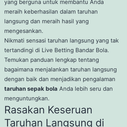
yang berguna untuk membantu Anda
meraih keberhasilan dalam taruhan
langsung dan meraih hasil yang
mengesankan.
Nikmati sensasi taruhan langsung yang tak
tertandingi di Live Betting Bandar Bola.
Temukan panduan lengkap tentang
bagaimana menjalankan taruhan langsung
dengan baik dan menjadikan pengalaman
taruhan sepak bola
Anda lebih seru dan
menguntungkan.
Rasakan Keseruan
Taruhan Langsung di