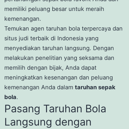
memiliki peluang besar untuk meraih
kemenangan.
Temukan agen taruhan bola terpercaya dan
situs judi terbaik di Indonesia yang
menyediakan taruhan langsung. Dengan
melakukan penelitian yang seksama dan
memilih dengan bijak, Anda dapat
meningkatkan kesenangan dan peluang
kemenangan Anda dalam
taruhan sepak
bola
.
Pasang Taruhan Bola
Langsung dengan