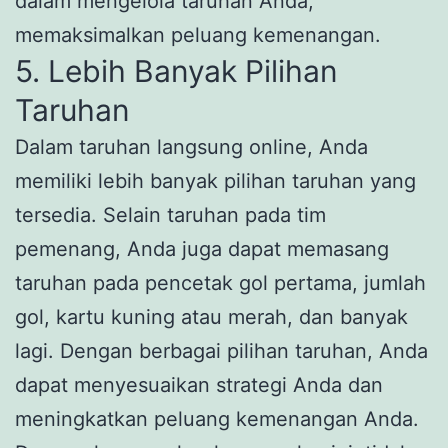
dalam mengelola taruhan Anda,
memaksimalkan peluang kemenangan.
5. Lebih Banyak Pilihan
Taruhan
Dalam taruhan langsung online, Anda
memiliki lebih banyak pilihan taruhan yang
tersedia. Selain taruhan pada tim
pemenang, Anda juga dapat memasang
taruhan pada pencetak gol pertama, jumlah
gol, kartu kuning atau merah, dan banyak
lagi. Dengan berbagai pilihan taruhan, Anda
dapat menyesuaikan strategi Anda dan
meningkatkan peluang kemenangan Anda.