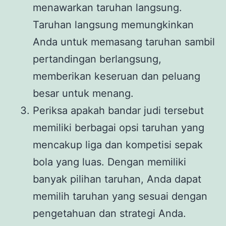
menawarkan taruhan langsung.
Taruhan langsung memungkinkan
Anda untuk memasang taruhan sambil
pertandingan berlangsung,
memberikan keseruan dan peluang
besar untuk menang.
Periksa apakah bandar judi tersebut
memiliki berbagai opsi taruhan yang
mencakup liga dan kompetisi sepak
bola yang luas. Dengan memiliki
banyak pilihan taruhan, Anda dapat
memilih taruhan yang sesuai dengan
pengetahuan dan strategi Anda.