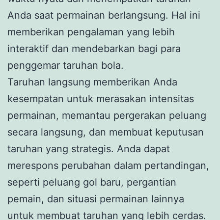
Anda saat permainan berlangsung. Hal ini
memberikan pengalaman yang lebih
interaktif dan mendebarkan bagi para
penggemar taruhan bola.
Taruhan langsung memberikan Anda
kesempatan untuk merasakan intensitas
permainan, memantau pergerakan peluang
secara langsung, dan membuat keputusan
taruhan yang strategis. Anda dapat
merespons perubahan dalam pertandingan,
seperti peluang gol baru, pergantian
pemain, dan situasi permainan lainnya
untuk membuat taruhan yang lebih cerdas.