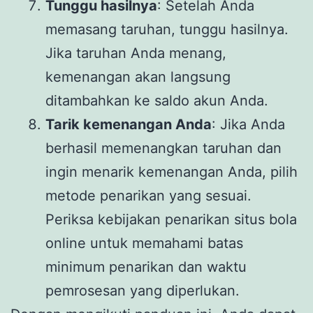
Tunggu hasilnya
: Setelah Anda
memasang taruhan, tunggu hasilnya.
Jika taruhan Anda menang,
kemenangan akan langsung
ditambahkan ke saldo akun Anda.
Tarik kemenangan Anda
: Jika Anda
berhasil memenangkan taruhan dan
ingin menarik kemenangan Anda, pilih
metode penarikan yang sesuai.
Periksa kebijakan penarikan situs bola
online untuk memahami batas
minimum penarikan dan waktu
pemrosesan yang diperlukan.