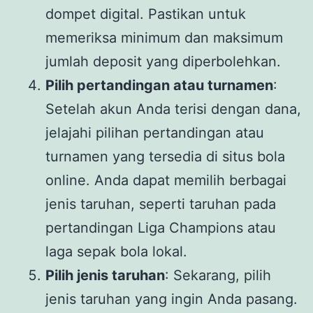
dompet digital. Pastikan untuk
memeriksa minimum dan maksimum
jumlah deposit yang diperbolehkan.
Pilih pertandingan atau turnamen
:
Setelah akun Anda terisi dengan dana,
jelajahi pilihan pertandingan atau
turnamen yang tersedia di situs bola
online. Anda dapat memilih berbagai
jenis taruhan, seperti taruhan pada
pertandingan Liga Champions atau
laga sepak bola lokal.
Pilih jenis taruhan
: Sekarang, pilih
jenis taruhan yang ingin Anda pasang.