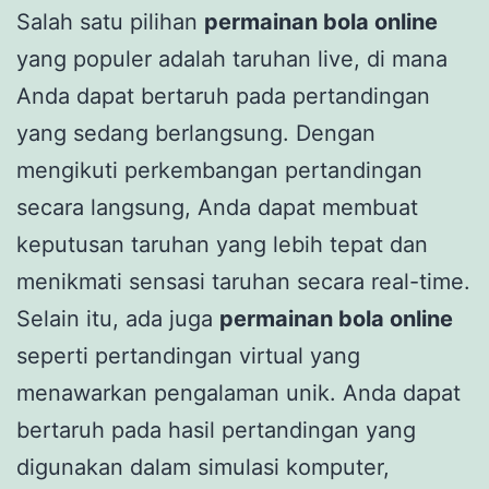
Salah satu pilihan
permainan bola online
yang populer adalah taruhan live, di mana
Anda dapat bertaruh pada pertandingan
yang sedang berlangsung. Dengan
mengikuti perkembangan pertandingan
secara langsung, Anda dapat membuat
keputusan taruhan yang lebih tepat dan
menikmati sensasi taruhan secara real-time.
Selain itu, ada juga
permainan bola online
seperti pertandingan virtual yang
menawarkan pengalaman unik. Anda dapat
bertaruh pada hasil pertandingan yang
digunakan dalam simulasi komputer,