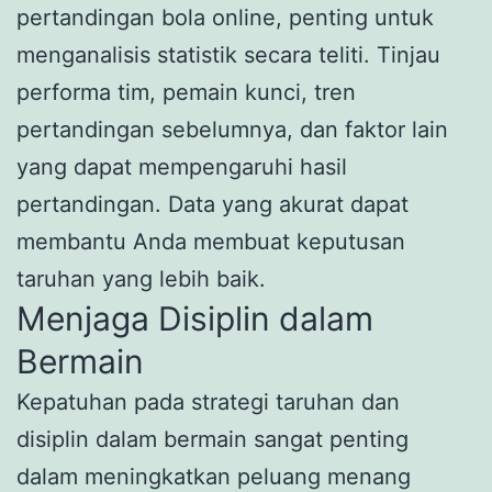
pertandingan bola online, penting untuk
menganalisis statistik secara teliti. Tinjau
performa tim, pemain kunci, tren
pertandingan sebelumnya, dan faktor lain
yang dapat mempengaruhi hasil
pertandingan. Data yang akurat dapat
membantu Anda membuat keputusan
taruhan yang lebih baik.
Menjaga Disiplin dalam
Bermain
Kepatuhan pada strategi taruhan dan
disiplin dalam bermain sangat penting
dalam meningkatkan peluang menang