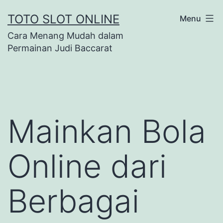
Skip
TOTO SLOT ONLINE
Menu
to
Cara Menang Mudah dalam
content
Permainan Judi Baccarat
Mainkan Bola
Online dari
Berbagai