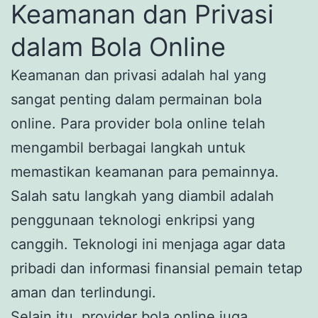
Keamanan dan Privasi
dalam Bola Online
Keamanan dan privasi adalah hal yang
sangat penting dalam permainan bola
online. Para provider bola online telah
mengambil berbagai langkah untuk
memastikan keamanan para pemainnya.
Salah satu langkah yang diambil adalah
penggunaan teknologi enkripsi yang
canggih. Teknologi ini menjaga agar data
pribadi dan informasi finansial pemain tetap
aman dan terlindungi.
Selain itu, provider bola online juga