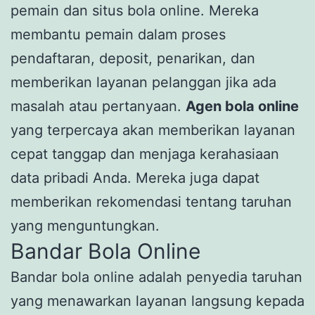
pemain dan situs bola online. Mereka
membantu pemain dalam proses
pendaftaran, deposit, penarikan, dan
memberikan layanan pelanggan jika ada
masalah atau pertanyaan.
Agen bola online
yang terpercaya akan memberikan layanan
cepat tanggap dan menjaga kerahasiaan
data pribadi Anda. Mereka juga dapat
memberikan rekomendasi tentang taruhan
yang menguntungkan.
Bandar Bola Online
Bandar bola online adalah penyedia taruhan
yang menawarkan layanan langsung kepada