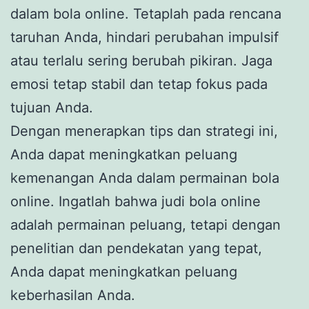
dalam bola online. Tetaplah pada rencana
taruhan Anda, hindari perubahan impulsif
atau terlalu sering berubah pikiran. Jaga
emosi tetap stabil dan tetap fokus pada
tujuan Anda.
Dengan menerapkan tips dan strategi ini,
Anda dapat meningkatkan peluang
kemenangan Anda dalam permainan bola
online. Ingatlah bahwa judi bola online
adalah permainan peluang, tetapi dengan
penelitian dan pendekatan yang tepat,
Anda dapat meningkatkan peluang
keberhasilan Anda.