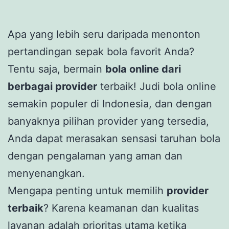
Apa yang lebih seru daripada menonton
pertandingan sepak bola favorit Anda?
Tentu saja, bermain
bola online dari
berbagai provider
terbaik! Judi bola online
semakin populer di Indonesia, dan dengan
banyaknya pilihan provider yang tersedia,
Anda dapat merasakan sensasi taruhan bola
dengan pengalaman yang aman dan
menyenangkan.
Mengapa penting untuk memilih
provider
terbaik
? Karena keamanan dan kualitas
layanan adalah prioritas utama ketika