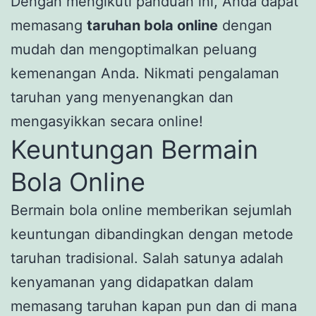
Dengan mengikuti panduan ini, Anda dapat
memasang
taruhan bola online
dengan
mudah dan mengoptimalkan peluang
kemenangan Anda. Nikmati pengalaman
taruhan yang menyenangkan dan
mengasyikkan secara online!
Keuntungan Bermain
Bola Online
Bermain bola online memberikan sejumlah
keuntungan dibandingkan dengan metode
taruhan tradisional. Salah satunya adalah
kenyamanan yang didapatkan dalam
memasang taruhan kapan pun dan di mana