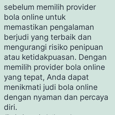
sebelum memilih provider
bola online untuk
memastikan pengalaman
berjudi yang terbaik dan
mengurangi risiko penipuan
atau ketidakpuasan. Dengan
memilih provider bola online
yang tepat, Anda dapat
menikmati judi bola online
dengan nyaman dan percaya
diri.