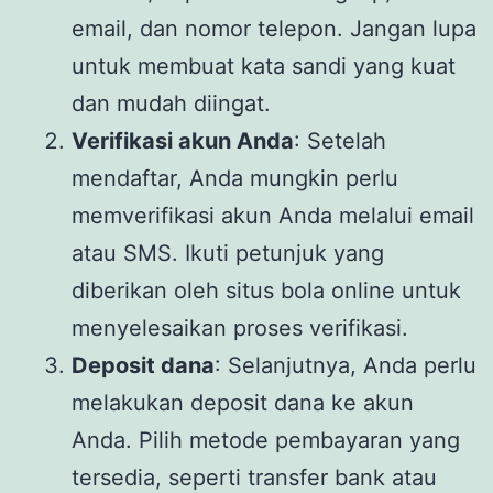
email, dan nomor telepon. Jangan lupa
untuk membuat kata sandi yang kuat
dan mudah diingat.
Verifikasi akun Anda
: Setelah
mendaftar, Anda mungkin perlu
memverifikasi akun Anda melalui email
atau SMS. Ikuti petunjuk yang
diberikan oleh situs bola online untuk
menyelesaikan proses verifikasi.
Deposit dana
: Selanjutnya, Anda perlu
melakukan deposit dana ke akun
Anda. Pilih metode pembayaran yang
tersedia, seperti transfer bank atau