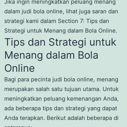
Jika ingin meningkatkan peluang menang
dalam judi bola online, lihat juga saran dan
strategi kami dalam Section 7: Tips dan
Strategi untuk Menang dalam Bola Online.
Tips dan Strategi untuk
Menang dalam Bola
Online
Bagi para pecinta judi bola online, menang
merupakan salah satu tujuan utama. Untuk
meningkatkan peluang kemenangan Anda,
ada beberapa tips dan strategi yang dapat
Anda terapkan. Berikut adalah beberapa di