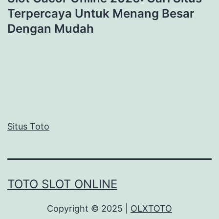
Terpercaya Untuk Menang Besar
Dengan Mudah
Situs Toto
TOTO SLOT ONLINE
Copyright © 2025 |
OLXTOTO