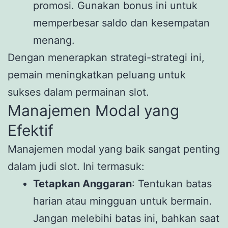
promosi. Gunakan bonus ini untuk
memperbesar saldo dan kesempatan
menang.
Dengan menerapkan strategi-strategi ini,
pemain meningkatkan peluang untuk
sukses dalam permainan slot.
Manajemen Modal yang
Efektif
Manajemen modal yang baik sangat penting
dalam judi slot. Ini termasuk:
Tetapkan Anggaran
: Tentukan batas
harian atau mingguan untuk bermain.
Jangan melebihi batas ini, bahkan saat