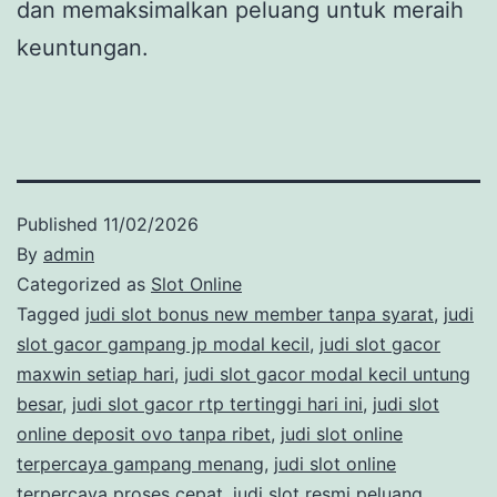
dan memaksimalkan peluang untuk meraih
keuntungan.
Published
11/02/2026
By
admin
Categorized as
Slot Online
Tagged
judi slot bonus new member tanpa syarat
,
judi
slot gacor gampang jp modal kecil
,
judi slot gacor
maxwin setiap hari
,
judi slot gacor modal kecil untung
besar
,
judi slot gacor rtp tertinggi hari ini
,
judi slot
online deposit ovo tanpa ribet
,
judi slot online
terpercaya gampang menang
,
judi slot online
terpercaya proses cepat
,
judi slot resmi peluang