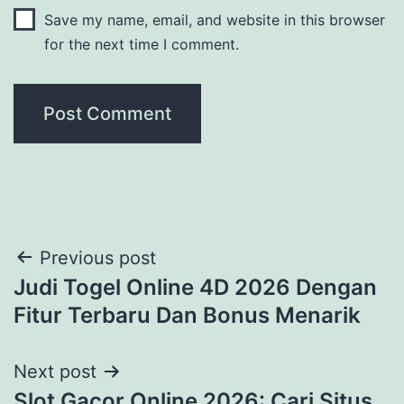
Save my name, email, and website in this browser
for the next time I comment.
Post
Previous post
Judi Togel Online 4D 2026 Dengan
navigation
Fitur Terbaru Dan Bonus Menarik
Next post
Slot Gacor Online 2026: Cari Situs