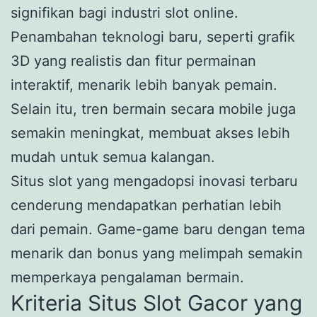
signifikan bagi industri slot online.
Penambahan teknologi baru, seperti grafik
3D yang realistis dan fitur permainan
interaktif, menarik lebih banyak pemain.
Selain itu, tren bermain secara mobile juga
semakin meningkat, membuat akses lebih
mudah untuk semua kalangan.
Situs slot yang mengadopsi inovasi terbaru
cenderung mendapatkan perhatian lebih
dari pemain. Game-game baru dengan tema
menarik dan bonus yang melimpah semakin
memperkaya pengalaman bermain.
Kriteria Situs Slot Gacor yang