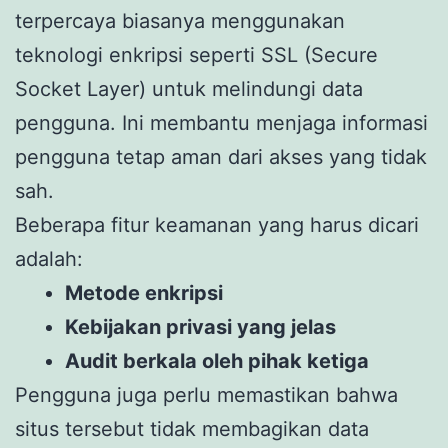
terpercaya biasanya menggunakan
teknologi enkripsi seperti SSL (Secure
Socket Layer) untuk melindungi data
pengguna. Ini membantu menjaga informasi
pengguna tetap aman dari akses yang tidak
sah.
Beberapa fitur keamanan yang harus dicari
adalah:
Metode enkripsi
Kebijakan privasi yang jelas
Audit berkala oleh pihak ketiga
Pengguna juga perlu memastikan bahwa
situs tersebut tidak membagikan data