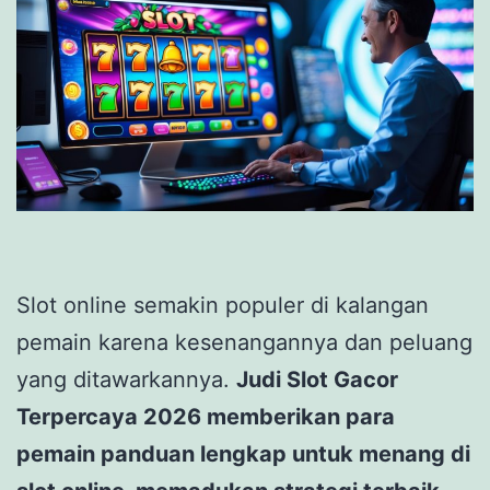
Slot online semakin populer di kalangan
pemain karena kesenangannya dan peluang
yang ditawarkannya.
Judi Slot Gacor
Terpercaya 2026 memberikan para
pemain panduan lengkap untuk menang di