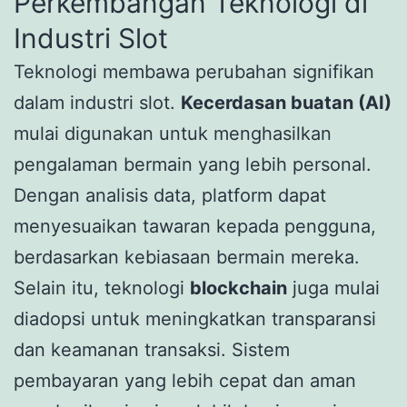
Perkembangan Teknologi di
Industri Slot
Teknologi membawa perubahan signifikan
dalam industri slot.
Kecerdasan buatan (AI)
mulai digunakan untuk menghasilkan
pengalaman bermain yang lebih personal.
Dengan analisis data, platform dapat
menyesuaikan tawaran kepada pengguna,
berdasarkan kebiasaan bermain mereka.
Selain itu, teknologi
blockchain
juga mulai
diadopsi untuk meningkatkan transparansi
dan keamanan transaksi. Sistem
pembayaran yang lebih cepat dan aman