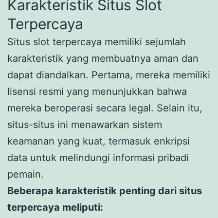
Karakteristik Situs Slot
Terpercaya
Situs slot terpercaya memiliki sejumlah
karakteristik yang membuatnya aman dan
dapat diandalkan. Pertama, mereka memiliki
lisensi resmi yang menunjukkan bahwa
mereka beroperasi secara legal. Selain itu,
situs-situs ini menawarkan sistem
keamanan yang kuat, termasuk enkripsi
data untuk melindungi informasi pribadi
pemain.
Beberapa karakteristik penting dari situs
terpercaya meliputi: