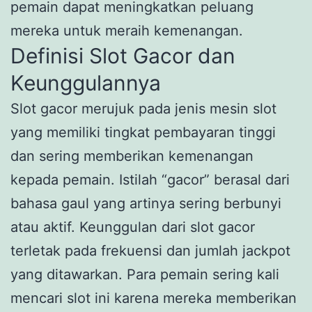
pemain dapat meningkatkan peluang
mereka untuk meraih kemenangan.
Definisi Slot Gacor dan
Keunggulannya
Slot gacor merujuk pada jenis mesin slot
yang memiliki tingkat pembayaran tinggi
dan sering memberikan kemenangan
kepada pemain. Istilah “gacor” berasal dari
bahasa gaul yang artinya sering berbunyi
atau aktif. Keunggulan dari slot gacor
terletak pada frekuensi dan jumlah jackpot
yang ditawarkan. Para pemain sering kali
mencari slot ini karena mereka memberikan