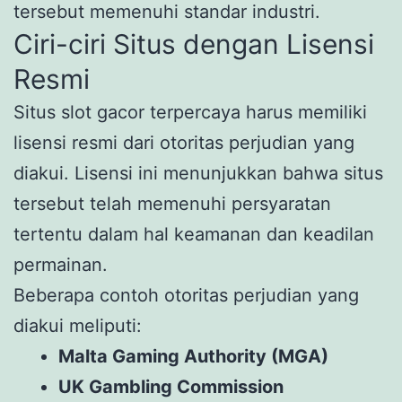
tersebut memenuhi standar industri.
Ciri-ciri Situs dengan Lisensi
Resmi
Situs slot gacor terpercaya harus memiliki
lisensi resmi dari otoritas perjudian yang
diakui. Lisensi ini menunjukkan bahwa situs
tersebut telah memenuhi persyaratan
tertentu dalam hal keamanan dan keadilan
permainan.
Beberapa contoh otoritas perjudian yang
diakui meliputi:
Malta Gaming Authority (MGA)
UK Gambling Commission