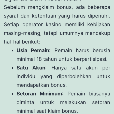
Sebelum mengklaim bonus, ada beberapa
syarat dan ketentuan yang harus dipenuhi.
Setiap operator kasino memiliki kebijakan
masing-masing, tetapi umumnya mencakup
hal-hal berikut:
Usia Pemain
: Pemain harus berusia
minimal 18 tahun untuk berpartisipasi.
Satu Akun
: Hanya satu akun per
individu yang diperbolehkan untuk
mendapatkan bonus.
Setoran Minimum
: Pemain biasanya
diminta untuk melakukan setoran
minimal saat klaim bonus.