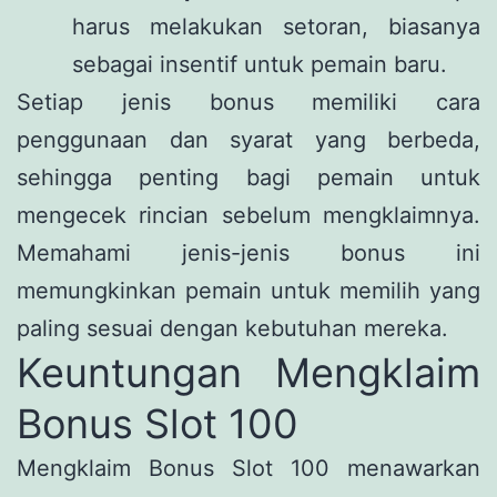
harus melakukan setoran, biasanya
sebagai insentif untuk pemain baru.
Setiap jenis bonus memiliki cara
penggunaan dan syarat yang berbeda,
sehingga penting bagi pemain untuk
mengecek rincian sebelum mengklaimnya.
Memahami jenis-jenis bonus ini
memungkinkan pemain untuk memilih yang
paling sesuai dengan kebutuhan mereka.
Keuntungan Mengklaim
Bonus Slot 100
Mengklaim Bonus Slot 100 menawarkan