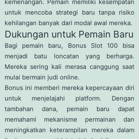
kemenangan. Pemain memiliki kesempatan
untuk mencoba strategi baru tanpa risiko
kehilangan banyak dari modal awal mereka.
Dukungan untuk Pemain Baru
Bagi pemain baru, Bonus Slot 100 bisa
menjadi batu loncatan yang berharga.
Mereka sering kali merasa canggung saat
mulai bermain judi online.
Bonus ini memberi mereka kepercayaan diri
untuk menjelajahi platform. Dengan
tambahan dana, pemain baru dapat
memahami mekanisme permainan dan
meningkatkan keterampilan mereka dalam