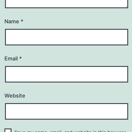
Name
*
Email
*
Website