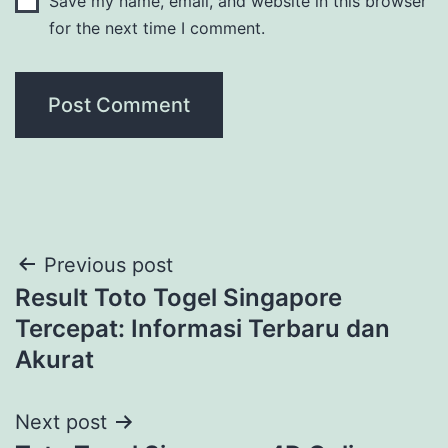
Save my name, email, and website in this browser
for the next time I comment.
Post
Previous post
Result Toto Togel Singapore
navigation
Tercepat: Informasi Terbaru dan
Akurat
Next post