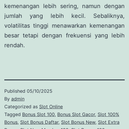
kemenangan lebih sering, namun dengan
jumlah yang lebih kecil. Sebaliknya,
volatilitas tinggi menawarkan kemenangan
besar tetapi dengan frekuensi yang lebih
rendah.
Published
05/10/2025
By
admin
Categorized as
Slot Online
Tagged
Bonus Slot 100
,
Bonus Slot Gacor
,
Slot 100%
Bonus
,
Slot Bonus Daftar
,
Slot Bonus New
,
Slot Extra