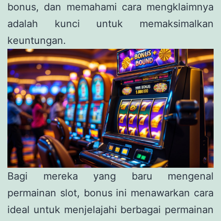
bonus, dan memahami cara mengklaimnya
adalah kunci untuk memaksimalkan
keuntungan.
Bagi mereka yang baru mengenal
permainan slot, bonus ini menawarkan cara
ideal untuk menjelajahi berbagai permainan