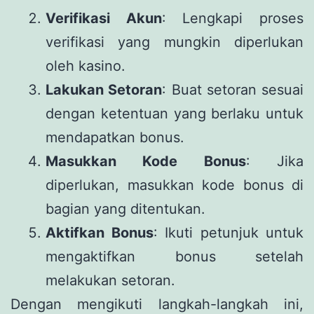
Verifikasi Akun
: Lengkapi proses
verifikasi yang mungkin diperlukan
oleh kasino.
Lakukan Setoran
: Buat setoran sesuai
dengan ketentuan yang berlaku untuk
mendapatkan bonus.
Masukkan Kode Bonus
: Jika
diperlukan, masukkan kode bonus di
bagian yang ditentukan.
Aktifkan Bonus
: Ikuti petunjuk untuk
mengaktifkan bonus setelah
melakukan setoran.
Dengan mengikuti langkah-langkah ini,