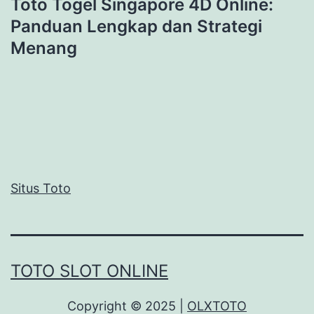
Toto Togel Singapore 4D Online:
Panduan Lengkap dan Strategi
Menang
Situs Toto
TOTO SLOT ONLINE
Copyright © 2025 |
OLXTOTO