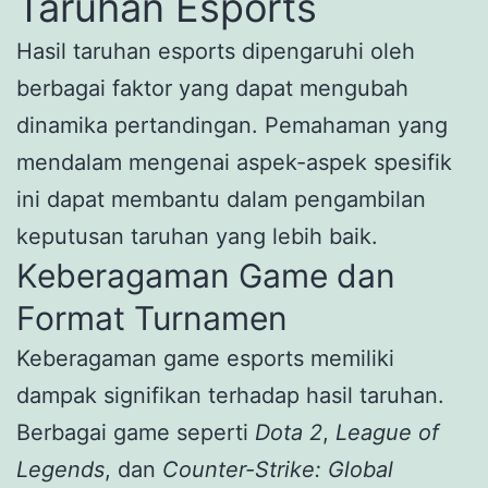
Taruhan Esports
Hasil taruhan esports dipengaruhi oleh
berbagai faktor yang dapat mengubah
dinamika pertandingan. Pemahaman yang
mendalam mengenai aspek-aspek spesifik
ini dapat membantu dalam pengambilan
keputusan taruhan yang lebih baik.
Keberagaman Game dan
Format Turnamen
Keberagaman game esports memiliki
dampak signifikan terhadap hasil taruhan.
Berbagai game seperti
Dota 2
,
League of
Legends
, dan
Counter-Strike: Global