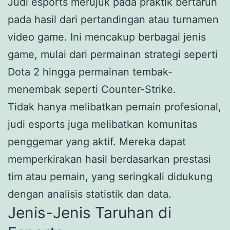
Judi esports merujuk pada praktik bertaruh
pada hasil dari pertandingan atau turnamen
video game. Ini mencakup berbagai jenis
game, mulai dari permainan strategi seperti
Dota 2 hingga permainan tembak-
menembak seperti Counter-Strike.
Tidak hanya melibatkan pemain profesional,
judi esports juga melibatkan komunitas
penggemar yang aktif. Mereka dapat
memperkirakan hasil berdasarkan prestasi
tim atau pemain, yang seringkali didukung
dengan analisis statistik dan data.
Jenis-Jenis Taruhan di