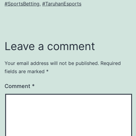
#SportsBetting
,
#TaruhanEsports
Leave a comment
Your email address will not be published.
Required
fields are marked
*
Comment
*