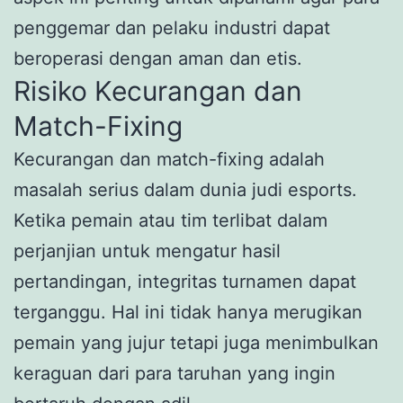
penggemar dan pelaku industri dapat
beroperasi dengan aman dan etis.
Risiko Kecurangan dan
Match-Fixing
Kecurangan dan match-fixing adalah
masalah serius dalam dunia judi esports.
Ketika pemain atau tim terlibat dalam
perjanjian untuk mengatur hasil
pertandingan, integritas turnamen dapat
terganggu. Hal ini tidak hanya merugikan
pemain yang jujur tetapi juga menimbulkan
keraguan dari para taruhan yang ingin