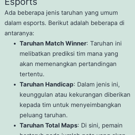
Esports
Ada beberapa jenis taruhan yang umum
dalam esports. Berikut adalah beberapa di
antaranya:
Taruhan Match Winner
: Taruhan ini
melibatkan prediksi tim mana yang
akan memenangkan pertandingan
tertentu.
Taruhan Handicap
: Dalam jenis ini,
keunggulan atau kekurangan diberikan
kepada tim untuk menyeimbangkan
peluang taruhan.
Taruhan Total Maps
: Di sini, pemain