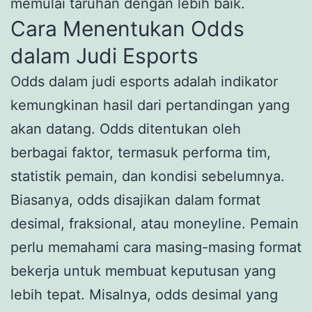
memulai taruhan dengan lebih baik.
Cara Menentukan Odds
dalam Judi Esports
Odds dalam judi esports adalah indikator
kemungkinan hasil dari pertandingan yang
akan datang. Odds ditentukan oleh
berbagai faktor, termasuk performa tim,
statistik pemain, dan kondisi sebelumnya.
Biasanya, odds disajikan dalam format
desimal, fraksional, atau moneyline. Pemain
perlu memahami cara masing-masing format
bekerja untuk membuat keputusan yang
lebih tepat. Misalnya, odds desimal yang