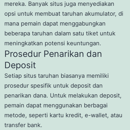
mereka. Banyak situs juga menyediakan
opsi untuk membuat taruhan akumulator, di
mana pemain dapat menggabungkan
beberapa taruhan dalam satu tiket untuk
meningkatkan potensi keuntungan.
Prosedur Penarikan dan
Deposit
Setiap situs taruhan biasanya memiliki
prosedur spesifik untuk deposit dan
penarikan dana. Untuk melakukan deposit,
pemain dapat menggunakan berbagai
metode, seperti kartu kredit, e-wallet, atau
transfer bank.