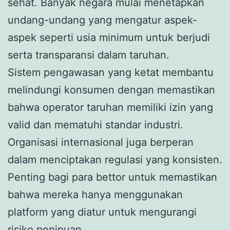
sehat. Banyak negara mulai menetapkan
undang-undang yang mengatur aspek-
aspek seperti usia minimum untuk berjudi
serta transparansi dalam taruhan.
Sistem pengawasan yang ketat membantu
melindungi konsumen dengan memastikan
bahwa operator taruhan memiliki izin yang
valid dan mematuhi standar industri.
Organisasi internasional juga berperan
dalam menciptakan regulasi yang konsisten.
Penting bagi para bettor untuk memastikan
bahwa mereka hanya menggunakan
platform yang diatur untuk mengurangi
risiko penipuan.