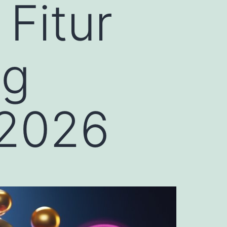
Fitur
ng
 2026