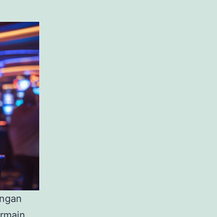
engan
rmain