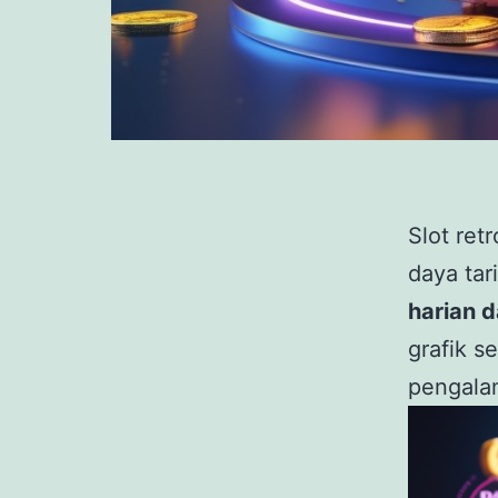
Slot re
daya tar
harian d
grafik s
pengala