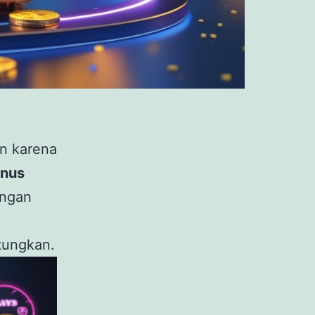
n karena
onus
ngan
tungkan.