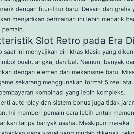
arik dengan fitur-fitur baru. Desain dan grafis
tkan menjadikan permainan ini lebih menarik ba
i pemain.
teristik Slot Retro pada Era Di
o saat ini menyajikan ciri khas klasik yang dikena
simbol buah, angka, dan bel. Namun, banyak dari
hkan dengan elemen dan mekanisme baru. Misa
game sekarang menggunakan format 5 reel atau
pembayaran kombinasi yang lebih kompleks.
perti auto-play dan sistem bonus juga tidak jara
an. Ini memberi pemain cara lebih untuk meme
bahkan tanpa banyak usaha. Meskipun mereka
hankan gaya visual yang mudah dikenali, tekn