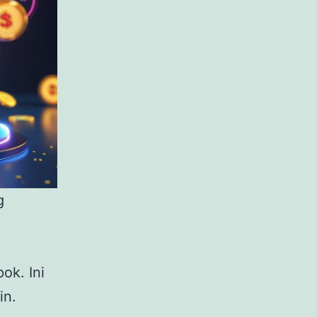
g
k. Ini
in.