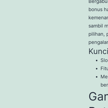
Bergabu
bonus h
kemenan
sambil 
pilihan,
pengala
Kunci
Slo
Fit
Mem
ber
Ga