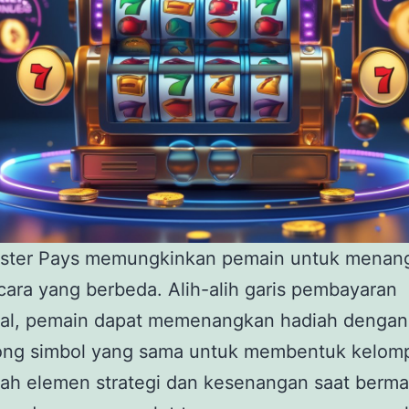
luster Pays memungkinkan pemain untuk menan
ara yang berbeda. Alih-alih garis pembayaran
onal, pemain dapat memenangkan hadiah dengan
ng simbol yang sama untuk membentuk kelompo
h elemen strategi dan kesenangan saat berma