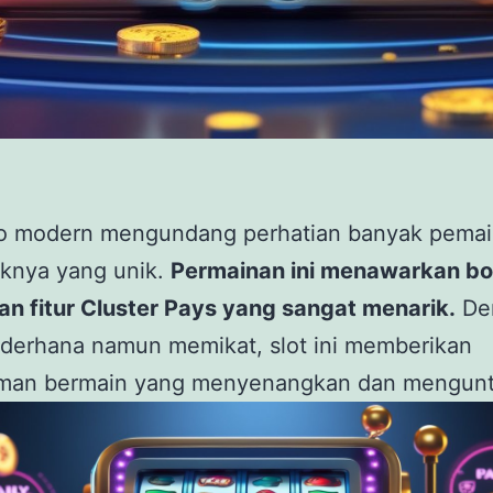
tro modern mengundang perhatian banyak pemai
iknya yang unik.
Permainan ini menawarkan b
an fitur Cluster Pays yang sangat menarik.
De
ederhana namun memikat, slot ini memberikan
man bermain yang menyenangkan dan mengun