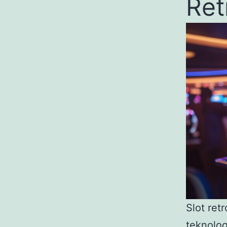
Ret
Slot re
teknolo