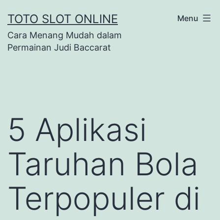
Skip
TOTO SLOT ONLINE
Menu
to
Cara Menang Mudah dalam
content
Permainan Judi Baccarat
5 Aplikasi
Taruhan Bola
Terpopuler di