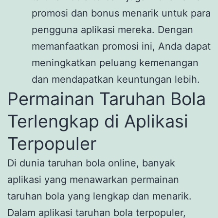
promosi dan bonus menarik untuk para
pengguna aplikasi mereka. Dengan
memanfaatkan promosi ini, Anda dapat
meningkatkan peluang kemenangan
dan mendapatkan keuntungan lebih.
Permainan Taruhan Bola
Terlengkap di Aplikasi
Terpopuler
Di dunia taruhan bola online, banyak
aplikasi yang menawarkan permainan
taruhan bola yang lengkap dan menarik.
Dalam aplikasi taruhan bola terpopuler,