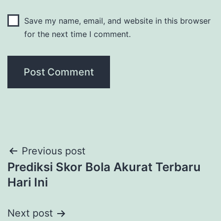
Save my name, email, and website in this browser
for the next time I comment.
Post
Previous post
Prediksi Skor Bola Akurat Terbaru
navigation
Hari Ini
Next post