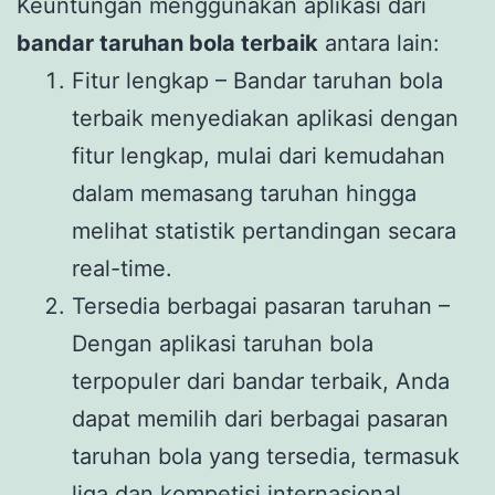
Keuntungan menggunakan aplikasi dari
bandar taruhan bola terbaik
antara lain:
Fitur lengkap – Bandar taruhan bola
terbaik menyediakan aplikasi dengan
fitur lengkap, mulai dari kemudahan
dalam memasang taruhan hingga
melihat statistik pertandingan secara
real-time.
Tersedia berbagai pasaran taruhan –
Dengan aplikasi taruhan bola
terpopuler dari bandar terbaik, Anda
dapat memilih dari berbagai pasaran
taruhan bola yang tersedia, termasuk
liga dan kompetisi internasional.