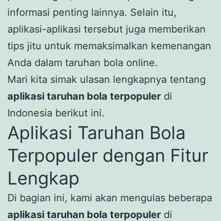
informasi penting lainnya. Selain itu,
aplikasi-aplikasi tersebut juga memberikan
tips jitu untuk memaksimalkan kemenangan
Anda dalam taruhan bola online.
Mari kita simak ulasan lengkapnya tentang
aplikasi taruhan bola terpopuler
di
Indonesia berikut ini.
Aplikasi Taruhan Bola
Terpopuler dengan Fitur
Lengkap
Di bagian ini, kami akan mengulas beberapa
aplikasi taruhan bola terpopuler
di