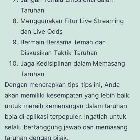
Taruhan
Menggunakan Fitur Live Streaming
dan Live Odds
Bermain Bersama Teman dan
Diskusikan Taktik Taruhan
Jaga Kedisiplinan dalam Memasang
Taruhan
Dengan menerapkan tips-tips ini, Anda
akan memiliki kesempatan yang lebih baik
untuk meraih kemenangan dalam taruhan
bola di aplikasi terpopuler. Ingatlah untuk
selalu bertanggung jawab dan memasang
taruhan dengan bijak.