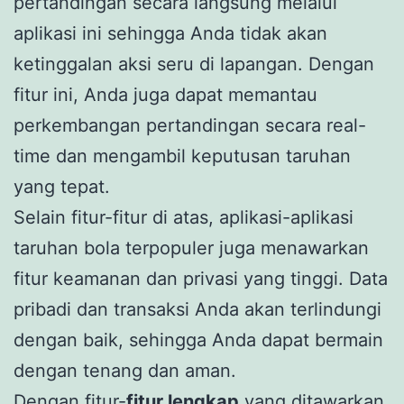
pertandingan secara langsung melalui
aplikasi ini sehingga Anda tidak akan
ketinggalan aksi seru di lapangan. Dengan
fitur ini, Anda juga dapat memantau
perkembangan pertandingan secara real-
time dan mengambil keputusan taruhan
yang tepat.
Selain fitur-fitur di atas, aplikasi-aplikasi
taruhan bola terpopuler juga menawarkan
fitur keamanan dan privasi yang tinggi. Data
pribadi dan transaksi Anda akan terlindungi
dengan baik, sehingga Anda dapat bermain
dengan tenang dan aman.
Dengan fitur-
fitur lengkap
yang ditawarkan