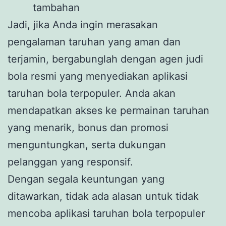
tambahan
Jadi, jika Anda ingin merasakan
pengalaman taruhan yang aman dan
terjamin, bergabunglah dengan agen judi
bola resmi yang menyediakan aplikasi
taruhan bola terpopuler. Anda akan
mendapatkan akses ke permainan taruhan
yang menarik, bonus dan promosi
menguntungkan, serta dukungan
pelanggan yang responsif.
Dengan segala keuntungan yang
ditawarkan, tidak ada alasan untuk tidak
mencoba aplikasi taruhan bola terpopuler