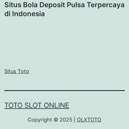
Situs Bola Deposit Pulsa Terpercaya
di Indonesia
Situs Toto
TOTO SLOT ONLINE
Copyright © 2025 |
OLXTOTO