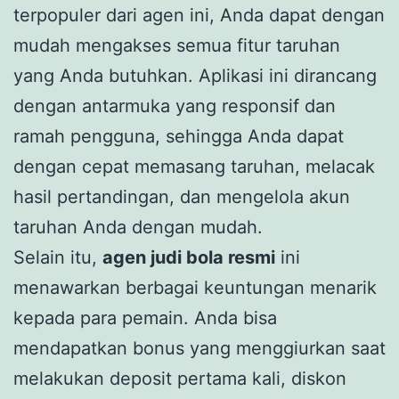
terpopuler dari agen ini, Anda dapat dengan
mudah mengakses semua fitur taruhan
yang Anda butuhkan. Aplikasi ini dirancang
dengan antarmuka yang responsif dan
ramah pengguna, sehingga Anda dapat
dengan cepat memasang taruhan, melacak
hasil pertandingan, dan mengelola akun
taruhan Anda dengan mudah.
Selain itu,
agen judi bola resmi
ini
menawarkan berbagai keuntungan menarik
kepada para pemain. Anda bisa
mendapatkan bonus yang menggiurkan saat
melakukan deposit pertama kali, diskon