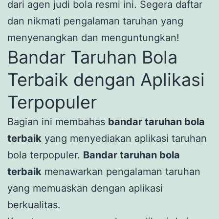
dari agen judi bola resmi ini. Segera daftar
dan nikmati pengalaman taruhan yang
menyenangkan dan menguntungkan!
Bandar Taruhan Bola
Terbaik dengan Aplikasi
Terpopuler
Bagian ini membahas
bandar taruhan bola
terbaik
yang menyediakan aplikasi taruhan
bola terpopuler.
Bandar taruhan bola
terbaik
menawarkan pengalaman taruhan
yang memuaskan dengan aplikasi
berkualitas.