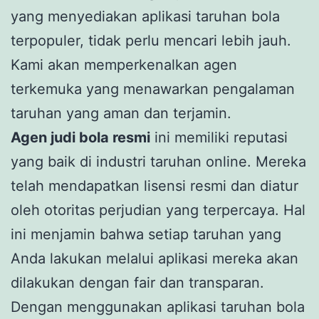
yang menyediakan aplikasi taruhan bola
terpopuler, tidak perlu mencari lebih jauh.
Kami akan memperkenalkan agen
terkemuka yang menawarkan pengalaman
taruhan yang aman dan terjamin.
Agen judi bola resmi
ini memiliki reputasi
yang baik di industri taruhan online. Mereka
telah mendapatkan lisensi resmi dan diatur
oleh otoritas perjudian yang terpercaya. Hal
ini menjamin bahwa setiap taruhan yang
Anda lakukan melalui aplikasi mereka akan
dilakukan dengan fair dan transparan.
Dengan menggunakan aplikasi taruhan bola