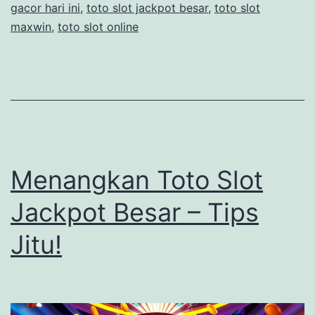
gacor hari ini
,
toto slot jackpot besar
,
toto slot
maxwin
,
toto slot online
Menangkan Toto Slot
Jackpot Besar – Tips
Jitu!