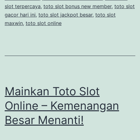
Kemenangan
slot terpercaya
,
toto slot bonus new member
,
toto slot
Besar
gacor hari ini
,
toto slot jackpot besar
,
toto slot
maxwin
,
toto slot online
Mainkan Toto Slot
Online – Kemenangan
Besar Menanti!