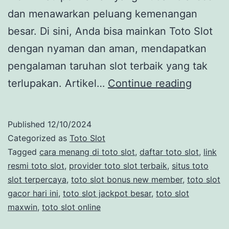
dan menawarkan peluang kemenangan
besar. Di sini, Anda bisa mainkan Toto Slot
dengan nyaman dan aman, mendapatkan
pengalaman taruhan slot terbaik yang tak
Mainka
terlupakan. Artikel…
Continue reading
Toto
Slot
Published
12/10/2024
Online
Categorized as
Toto Slot
–
Tagged
cara menang di toto slot
,
daftar toto slot
,
link
resmi toto slot
,
provider toto slot terbaik
,
situs toto
Kemena
slot terpercaya
,
toto slot bonus new member
,
toto slot
Besar
gacor hari ini
,
toto slot jackpot besar
,
toto slot
Menanti
maxwin
,
toto slot online