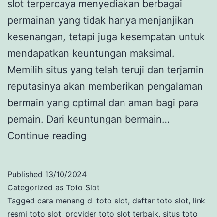
slot terpercaya menyediakan berbagai
permainan yang tidak hanya menjanjikan
kesenangan, tetapi juga kesempatan untuk
mendapatkan keuntungan maksimal.
Memilih situs yang telah teruji dan terjamin
reputasinya akan memberikan pengalaman
bermain yang optimal dan aman bagi para
pemain. Dari keuntungan bermain…
Situs
Continue reading
Toto
Slot
Published
13/10/2024
Terpercaya
Categorized as
Toto Slot
–
Tagged
cara menang di toto slot
,
daftar toto slot
,
link
resmi toto slot
,
provider toto slot terbaik
,
situs toto