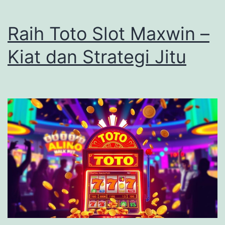
Raih Toto Slot Maxwin –
Kiat dan Strategi Jitu