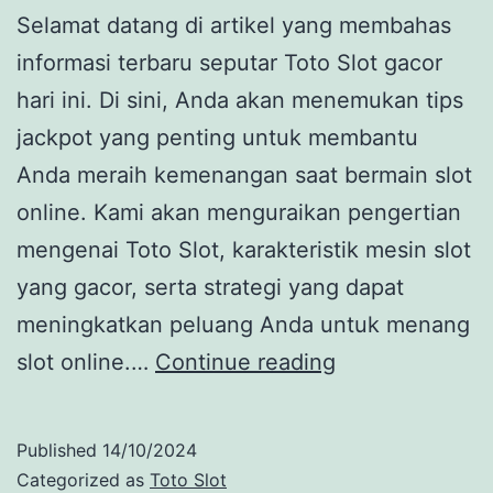
Selamat datang di artikel yang membahas
informasi terbaru seputar Toto Slot gacor
hari ini. Di sini, Anda akan menemukan tips
jackpot yang penting untuk membantu
Anda meraih kemenangan saat bermain slot
online. Kami akan menguraikan pengertian
mengenai Toto Slot, karakteristik mesin slot
yang gacor, serta strategi yang dapat
meningkatkan peluang Anda untuk menang
Info
slot online.…
Continue reading
Toto
Slot
Published
14/10/2024
Gacor
Categorized as
Toto Slot