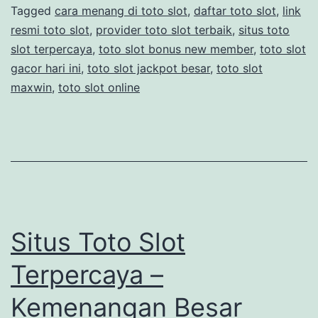
Hari
Tagged
cara menang di toto slot
,
daftar toto slot
,
link
resmi toto slot
,
provider toto slot terbaik
,
situs toto
Ini
slot terpercaya
,
toto slot bonus new member
,
toto slot
&
gacor hari ini
,
toto slot jackpot besar
,
toto slot
Tips
maxwin
,
toto slot online
Jackpot
Situs Toto Slot
Terpercaya –
Kemenangan Besar