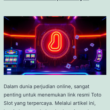
Dalam dunia perjudian online, sangat
penting untuk menemukan link resmi Toto
Slot yang terpercaya. Melalui artikel ini,