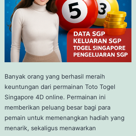
Banyak orang yang berhasil meraih
keuntungan dari permainan Toto Togel
Singapore 4D online. Permainan ini
memberikan peluang besar bagi para
pemain untuk memenangkan hadiah yang
menarik, sekaligus menawarkan