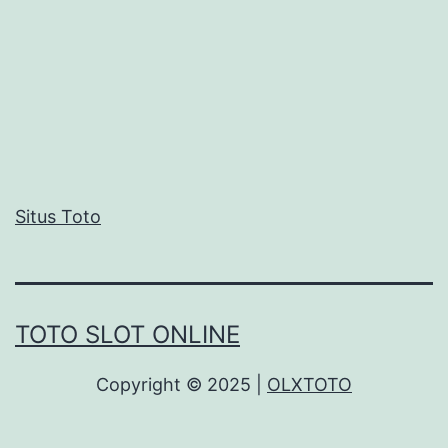
Situs Toto
TOTO SLOT ONLINE
Copyright © 2025 |
OLXTOTO