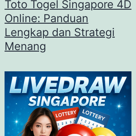
Toto Togel Singapore 4D
Online: Panduan
Lengkap dan Strategi
Menang