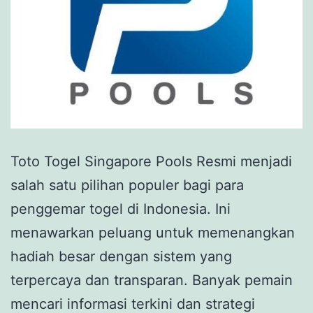
Toto Togel Singapore Pools Resmi menjadi
salah satu pilihan populer bagi para
penggemar togel di Indonesia. Ini
menawarkan peluang untuk memenangkan
hadiah besar dengan sistem yang
terpercaya dan transparan. Banyak pemain
mencari informasi terkini dan strategi