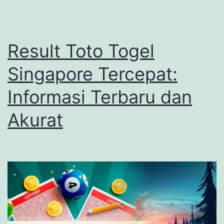
Menang
Result Toto Togel
Singapore Tercepat:
Informasi Terbaru dan
Akurat