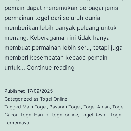
pemain dapat menemukan berbagai jenis
permainan togel dari seluruh dunia,
memberikan lebih banyak peluang untuk
menang. Keberagaman ini tidak hanya
membuat permainan lebih seru, tetapi juga
memberi kesempatan kepada pemain
Togel
untuk…
Continue reading
Online
Pasaran
Published
17/09/2025
Terlengkap:
Categorized as
Togel Online
Panduan
Tagged
Main Togel
,
Pasaran Togel
,
Togel Aman
,
Togel
Gacor
,
Togel Hari Ini
,
togel online
,
Togel Resmi
,
Togel
Lengkap
Terpercaya
untuk