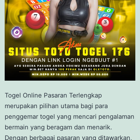
Togel Online Pasaran Terlengkap
merupakan pilihan utama bagi para
penggemar togel yang mencari pengalaman
bermain yang beragam dan menarik.
Dengan berbagai pasaran yang ditawarkan,