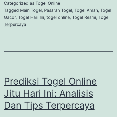
Online
Categorized as
Togel Online
Resmi
Tagged
Main Togel
,
Pasaran Togel
,
Togel Aman
,
Togel
Gacor
,
Togel Hari Ini
,
togel online
,
Togel Resmi
,
Togel
Dan
Terpercaya
Terpercaya
Untuk
Pemain
Prediksi Togel Online
Jitu Hari Ini: Analisis
Dan Tips Terpercaya