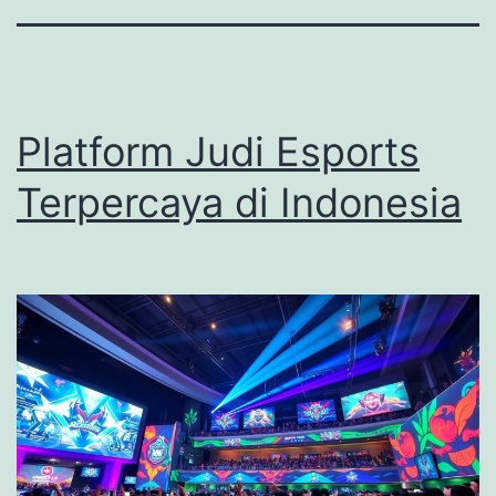
Platform Judi Esports
Terpercaya di Indonesia