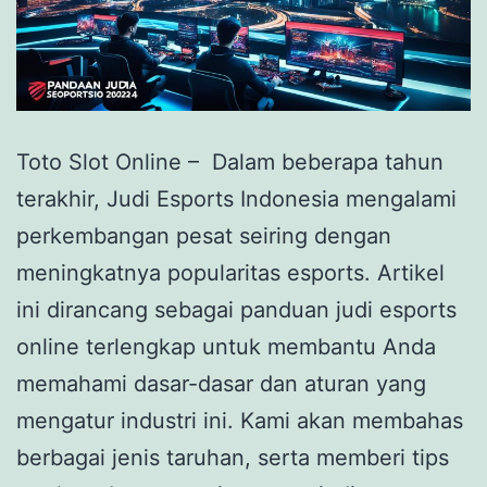
Toto Slot Online – Dalam beberapa tahun
terakhir, Judi Esports Indonesia mengalami
perkembangan pesat seiring dengan
meningkatnya popularitas esports. Artikel
ini dirancang sebagai panduan judi esports
online terlengkap untuk membantu Anda
memahami dasar-dasar dan aturan yang
mengatur industri ini. Kami akan membahas
berbagai jenis taruhan, serta memberi tips