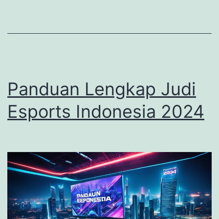
Panduan Lengkap Judi
Esports Indonesia 2024