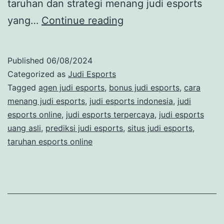
taruhan dan strategi menang judi esports
Panduan
yang…
Continue reading
Lengkap
Judi
Published
06/08/2024
Esports
Categorized as
Judi Esports
Indonesia
Tagged
agen judi esports
,
bonus judi esports
,
cara
menang judi esports
,
judi esports indonesia
,
judi
2024
esports online
,
judi esports terpercaya
,
judi esports
uang asli
,
prediksi judi esports
,
situs judi esports
,
taruhan esports online