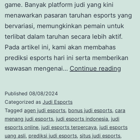
game. Banyak platform judi yang kini
menawarkan pasaran taruhan esports yang
bervariasi, memungkinkan pemain untuk
terlibat dalam taruhan secara lebih aktif.
Pada artikel ini, kami akan membahas
prediksi esports hari ini serta memberikan
Predik
wawasan mengenai…
Continue reading
Judi
Esport
Published
08/08/2024
Terkin
Categorized as
Judi Esports
di
Tagged
agen judi esports
,
bonus judi esports
,
cara
menang judi esports
,
judi esports indonesia
,
judi
Indone
esports online
,
judi esports terpercaya
,
judi esports
uang asli
,
prediksi judi esports
,
situs judi esports
,