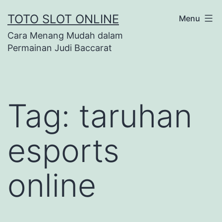
Skip
TOTO SLOT ONLINE
Menu
to
Cara Menang Mudah dalam
content
Permainan Judi Baccarat
Tag:
taruhan
esports
online