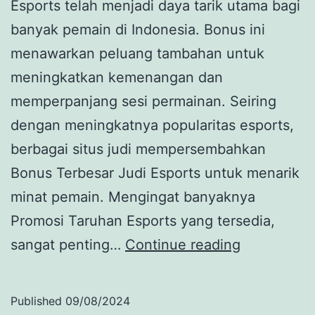
Esports telah menjadi daya tarik utama bagi
banyak pemain di Indonesia. Bonus ini
menawarkan peluang tambahan untuk
meningkatkan kemenangan dan
memperpanjang sesi permainan. Seiring
dengan meningkatnya popularitas esports,
berbagai situs judi mempersembahkan
Bonus Terbesar Judi Esports untuk menarik
minat pemain. Mengingat banyaknya
Promosi Taruhan Esports yang tersedia,
Raih
sangat penting…
Continue reading
Bonus
Judi
Published
09/08/2024