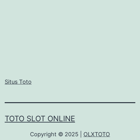
Situs Toto
TOTO SLOT ONLINE
Copyright © 2025 |
OLXTOTO