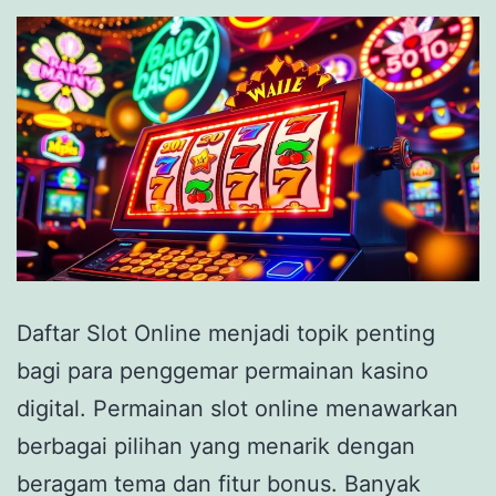
Daftar Slot Online menjadi topik penting
bagi para penggemar permainan kasino
digital. Permainan slot online menawarkan
berbagai pilihan yang menarik dengan
beragam tema dan fitur bonus. Banyak