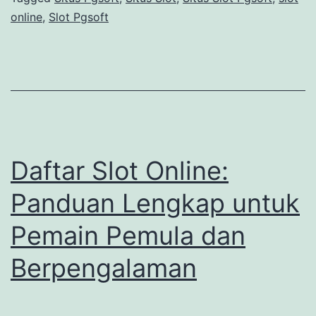
online
,
Slot Pgsoft
Ways
Terpercaya
Daftar Slot Online:
Panduan Lengkap untuk
Pemain Pemula dan
Berpengalaman