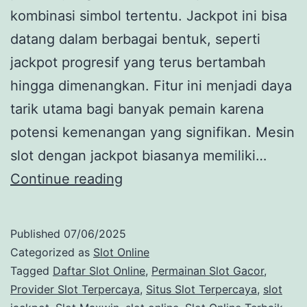
kombinasi simbol tertentu. Jackpot ini bisa
datang dalam berbagai bentuk, seperti
jackpot progresif yang terus bertambah
hingga dimenangkan. Fitur ini menjadi daya
tarik utama bagi banyak pemain karena
potensi kemenangan yang signifikan. Mesin
slot dengan jackpot biasanya memiliki…
Game
Continue reading
Slot
Jackpot
Published
07/06/2025
Terbesar
Categorized as
Slot Online
dan
Tagged
Daftar Slot Online
,
Permainan Slot Gacor
,
Provider Slot Terpercaya
,
Situs Slot Terpercaya
,
slot
Cara