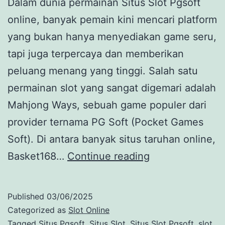
Dalam dunia permainan Situs Slot Pgsoft
online, banyak pemain kini mencari platform
yang bukan hanya menyediakan game seru,
tapi juga terpercaya dan memberikan
peluang menang yang tinggi. Salah satu
permainan slot yang sangat digemari adalah
Mahjong Ways, sebuah game populer dari
provider ternama PG Soft (Pocket Games
Soft). Di antara banyak situs taruhan online,
Basket168
Basket168…
Continue reading
Situs
Slot
Published
03/06/2025
Pgsoft
Categorized as
Slot Online
Mahjong
Tagged
Situs Pgsoft
,
Situs Slot
,
Situs Slot Pgsoft
,
slot