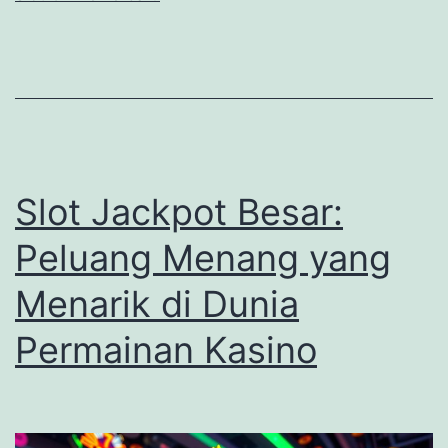
Pemula
dan
Berpengalaman
Slot Jackpot Besar:
Peluang Menang yang
Menarik di Dunia
Permainan Kasino