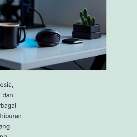
esia,
 dan
rbagai
hiburan
yang
ang