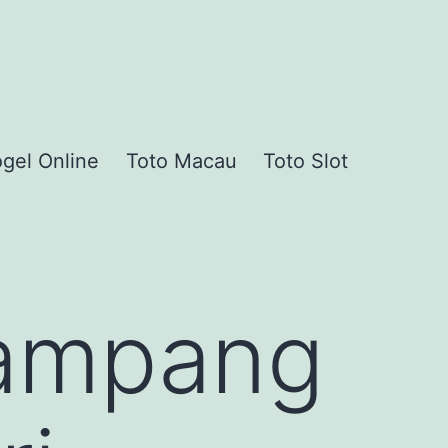
ogel Online
Toto Macau
Toto Slot
gampang