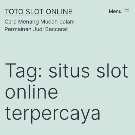
Skip
TOTO SLOT ONLINE
Menu
to
Cara Menang Mudah dalam
content
Permainan Judi Baccarat
Tag:
situs slot
online
terpercaya