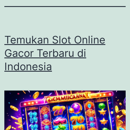
Temukan Slot Online
Gacor Terbaru di
Indonesia