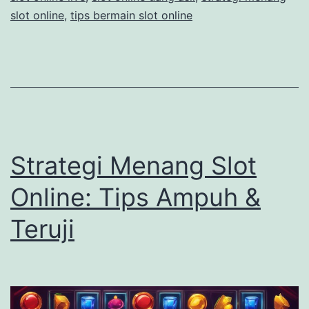
Setiap
slot online
,
tips bermain slot online
Hari
Strategi Menang Slot
Online: Tips Ampuh &
Teruji