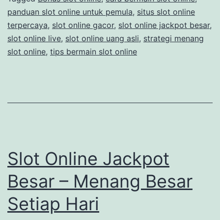
panduan slot online untuk pemula
,
situs slot online
di
terpercaya
,
slot online gacor
,
slot online jackpot besar
,
Indonesia
slot online live
,
slot online uang asli
,
strategi menang
slot online
,
tips bermain slot online
Slot Online Jackpot
Besar – Menang Besar
Setiap Hari