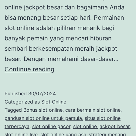
online jackpot besar dan bagaimana Anda
bisa menang besar setiap hari. Permainan
slot online adalah pilihan menarik bagi
banyak pemain yang mencari hiburan
sembari berkesempatan meraih jackpot
besar. Dengan memahami dasar-dasar…
Slot
Continue reading
Online
Jackpot
Published
30/07/2024
Besar
Categorized as
Slot Online
–
Tagged
Bonus slot online
,
cara bermain slot online
,
panduan slot online untuk pemula
,
situs slot online
Menang
terpercaya
,
slot online gacor
,
slot online jackpot besar
,
Besar
slot online live
,
slot online uang asli
,
strategi menang