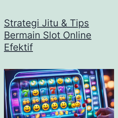
Strategi Jitu & Tips
Bermain Slot Online
Efektif