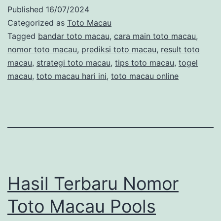
&
Published
16/07/2024
Hasil
Categorized as
Toto Macau
Terkini
Tagged
bandar toto macau
,
cara main toto macau
,
nomor toto macau
,
prediksi toto macau
,
result toto
Togel
macau
,
strategi toto macau
,
tips toto macau
,
togel
Macau
macau
,
toto macau hari ini
,
toto macau online
Hasil Terbaru Nomor
Toto Macau Pools