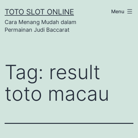
Skip
TOTO SLOT ONLINE
Menu
to
Cara Menang Mudah dalam
content
Permainan Judi Baccarat
Tag:
result
toto macau