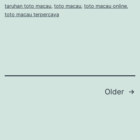
taruhan toto macau
,
toto macau
,
toto macau online
,
toto macau terpercaya
Posts
Older
pagination