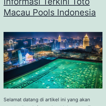
Informasi Terkini Toto
Macau Pools Indonesia
Selamat datang di artikel ini yang akan