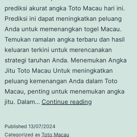
prediksi akurat angka Toto Macau hari ini.
Prediksi ini dapat meningkatkan peluang
Anda untuk memenangkan togel Macau.
Temukan ramalan angka terbaru dan hasil
keluaran terkini untuk merencanakan
strategi taruhan Anda. Menemukan Angka
Jitu Toto Macau Untuk meningkatkan
peluang kemenangan Anda dalam Toto
Macau, penting untuk menemukan angka
Prediksi
jitu. Dalam…
Continue reading
Akurat
Toto
Published
13/07/2024
Macau
Categorized as
Toto Macau