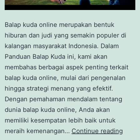
Balap kuda online merupakan bentuk
hiburan dan judi yang semakin populer di
kalangan masyarakat Indonesia. Dalam
Panduan Balap Kuda ini, kami akan
membahas berbagai aspek penting terkait
balap kuda online, mulai dari pengenalan
hingga strategi menang yang efektif.
Dengan pemahaman mendalam tentang
dunia balap kuda online, Anda akan
memiliki kesempatan lebih baik untuk
Balap
meraih kemenangan…
Continue reading