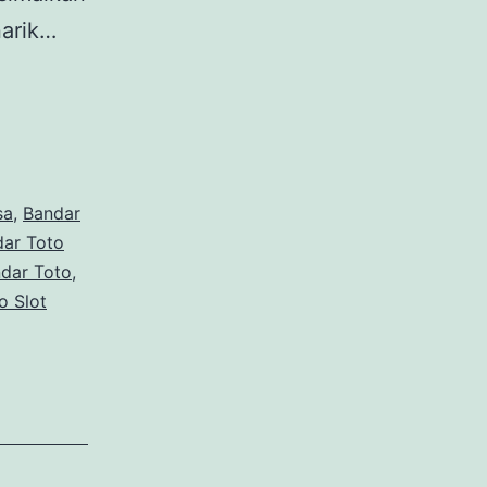
narik…
sa
,
Bandar
ar Toto
ndar Toto
,
o Slot