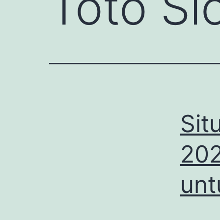
Toto Sl
Sit
202
unt