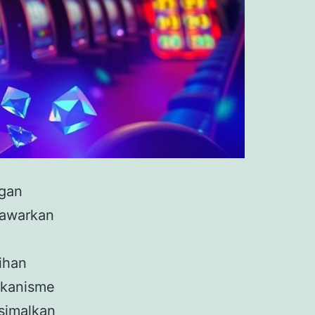
ngan
nawarkan
ihan
ekanisme
simalkan