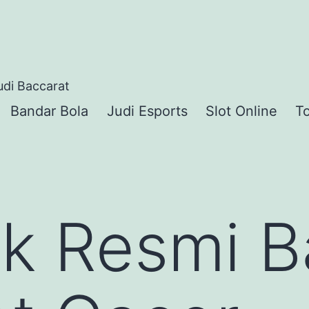
di Baccarat
Bandar Bola
Judi Esports
Slot Online
T
nk Resmi 