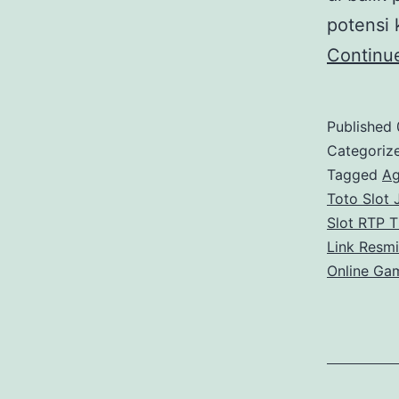
potensi
Continu
Published
Categoriz
Tagged
Ag
Toto Slot 
Slot RTP T
Link Resmi
Online G