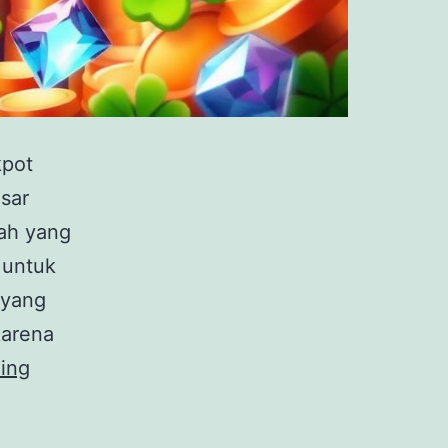
kpot
esar
ah yang
 untuk
 yang
karena
Jackpot
ing
Toto
Slot