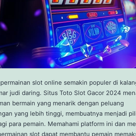
, permainan slot online semakin populer di kala
r judi daring. Situs Toto Slot Gacor 2024 me
man bermain yang menarik dengan peluang
an yang lebih tinggi, membuatnya menjadi pil
agi para pemain. Memahami platform ini dan m
k permainan slot dapat membantu pemain memak