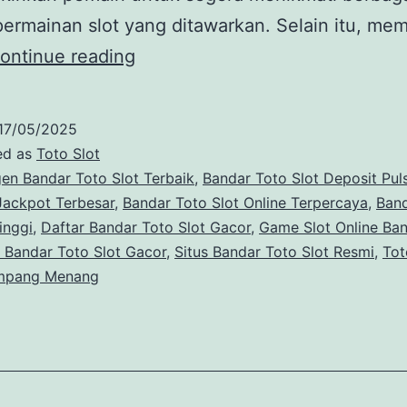
rmainan slot yang ditawarkan. Selain itu, memi
Daftar
ontinue reading
Toto
Slot
17/05/2025
Online
ed as
Toto Slot
Terpercaya
en Bandar Toto Slot Terbaik
,
Bandar Toto Slot Deposit Pul
Jackpot Terbesar
,
Bandar Toto Slot Online Terpercaya
,
Band
dan
inggi
,
Daftar Bandar Toto Slot Gacor
,
Game Slot Online Ba
Cara
 Bandar Toto Slot Gacor
,
Situs Bandar Toto Slot Resmi
,
Tot
Daftar
ampang Menang
dengan
Mudah