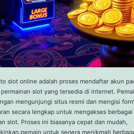
oto slot online adalah proses mendaftar akun pa
 permainan slot yang tersedia di internet. Pema
ngan mengunjungi situs resmi dan mengisi form
aran secara lengkap untuk mengakses berbagai
n slot. Proses ini biasanya cepat dan mudah,
inkan pemain untuk segera menikmati berbag