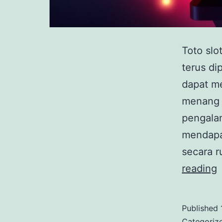
Toto slo
terus di
dapat m
menang y
pengala
mendapa
secara r
t
reading
s
t
Published
h
Categoriz