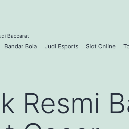
di Baccarat
Bandar Bola
Judi Esports
Slot Online
T
nk Resmi 