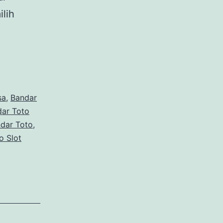
lih
sa
,
Bandar
ar Toto
ndar Toto
,
o Slot