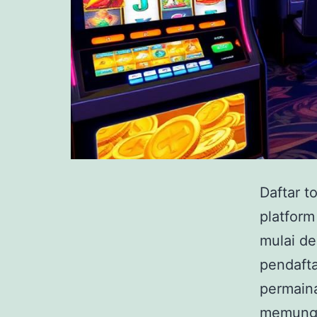
Daftar t
platform
mulai de
pendaft
permaina
memungk