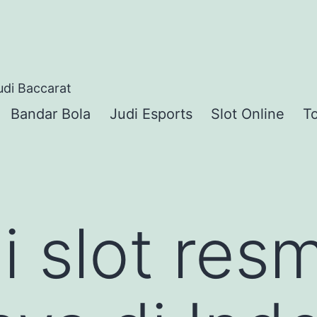
di Baccarat
Bandar Bola
Judi Esports
Slot Online
T
i slot resm