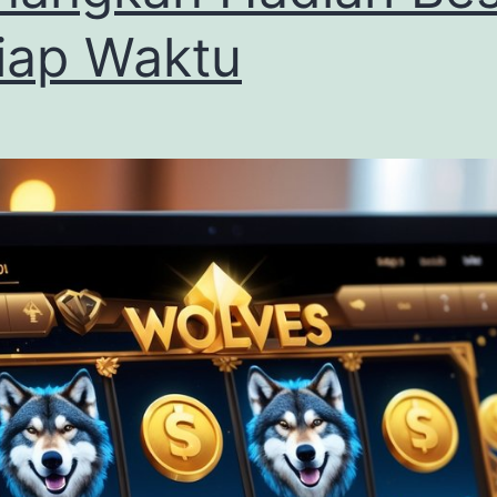
iap Waktu