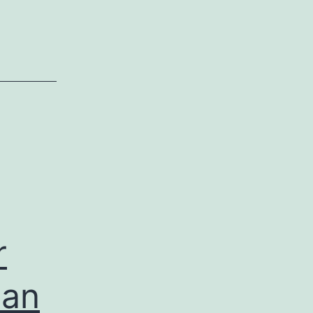
Setiap
Hari:
Menangkan
Hadiah
Besar
Setiap
Waktu
r
man