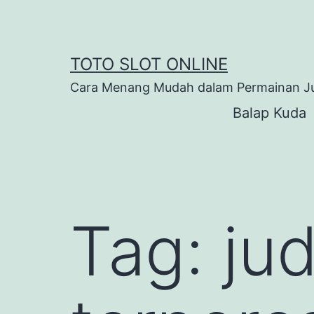
Skip
to
content
TOTO SLOT ONLINE
Cara Menang Mudah dalam Permainan Ju
Balap Kuda
Tag:
jud