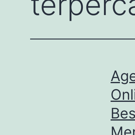
terperc
Age
Onl
Bes
Men