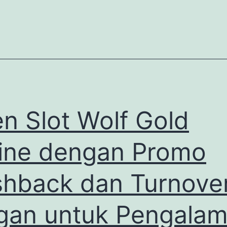
n Slot Wolf Gold
ine dengan Promo
hback dan Turnove
gan untuk Pengala