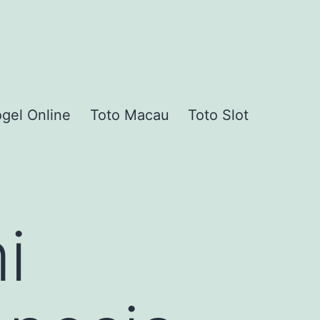
ogel Online
Toto Macau
Toto Slot
i