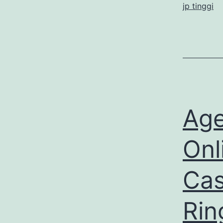
jp tinggi
Age
Onl
Cas
Rin