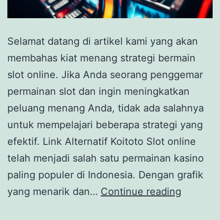
Selamat datang di artikel kami yang akan
membahas kiat menang strategi bermain
slot online. Jika Anda seorang penggemar
permainan slot dan ingin meningkatkan
peluang menang Anda, tidak ada salahnya
untuk mempelajari beberapa strategi yang
efektif. Link Alternatif Koitoto Slot online
telah menjadi salah satu permainan kasino
paling populer di Indonesia. Dengan grafik
Kiat
yang menarik dan…
Continue reading
Menang