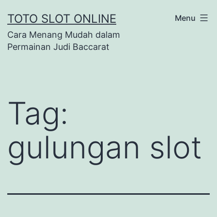
Skip
TOTO SLOT ONLINE
Menu
to
Cara Menang Mudah dalam
content
Permainan Judi Baccarat
Tag:
gulungan slot