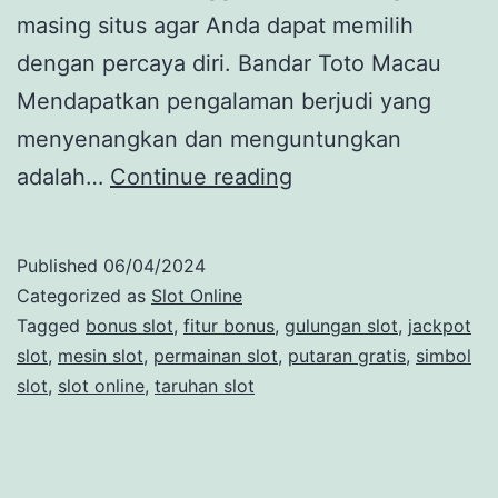
masing situs agar Anda dapat memilih
dengan percaya diri. Bandar Toto Macau
Mendapatkan pengalaman berjudi yang
menyenangkan dan menguntungkan
Daftar
adalah…
Continue reading
Slot
Online
Published
06/04/2024
Gacor
Categorized as
Slot Online
Terpercaya
Tagged
bonus slot
,
fitur bonus
,
gulungan slot
,
jackpot
slot
,
mesin slot
,
permainan slot
,
putaran gratis
,
simbol
di
slot
,
slot online
,
taruhan slot
Indonesia