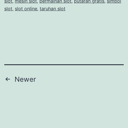
slot
,
mesin slot
,
permainan slot
,
putaran gratis
,
simbol
Kemenangan
slot
,
slot online
,
taruhan slot
Besar
Menanti!
Posts
Newer
pagination