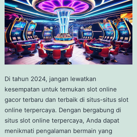
Di tahun 2024, jangan lewatkan
kesempatan untuk temukan slot online
gacor terbaru dan terbaik di situs-situs slot
online terpercaya. Dengan bergabung di
situs slot online terpercaya, Anda dapat
menikmati pengalaman bermain yang