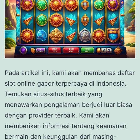
Pada artikel ini, kami akan membahas daftar
slot online gacor terpercaya di Indonesia.
Temukan situs-situs terbaik yang
menawarkan pengalaman berjudi luar biasa
dengan provider terbaik. Kami akan
memberikan informasi tentang keamanan
bermain dan keunggulan dari masing-