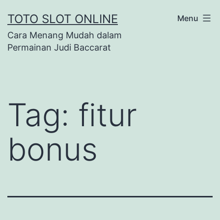
Skip
TOTO SLOT ONLINE
Menu
to
Cara Menang Mudah dalam
content
Permainan Judi Baccarat
Tag:
fitur
bonus