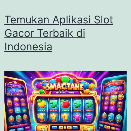
Temukan Aplikasi Slot
Gacor Terbaik di
Indonesia