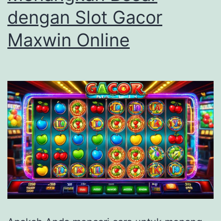
dengan Slot Gacor
Maxwin Online