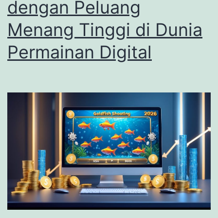
dengan Peluang
Menang Tinggi di Dunia
Permainan Digital