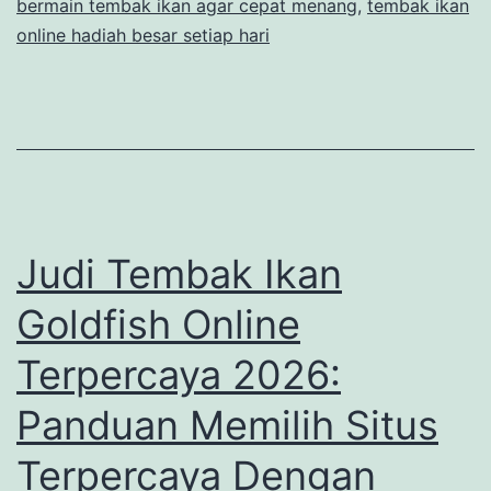
bermain tembak ikan agar cepat menang
,
tembak ikan
Situs
online hadiah besar setiap hari
Terbaik
untuk
Pemain
Baru
Judi Tembak Ikan
Goldfish Online
Terpercaya 2026:
Panduan Memilih Situs
Terpercaya Dengan