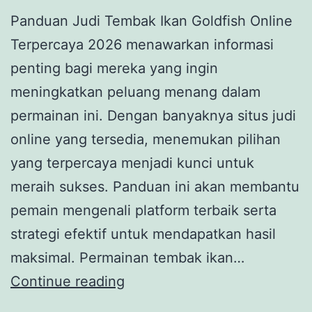
Panduan Judi Tembak Ikan Goldfish Online
Terpercaya 2026 menawarkan informasi
penting bagi mereka yang ingin
meningkatkan peluang menang dalam
permainan ini. Dengan banyaknya situs judi
online yang tersedia, menemukan pilihan
yang terpercaya menjadi kunci untuk
meraih sukses. Panduan ini akan membantu
pemain mengenali platform terbaik serta
strategi efektif untuk mendapatkan hasil
maksimal. Permainan tembak ikan…
Panduan
Continue reading
Judi