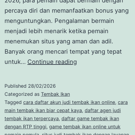
2026, para pemain dapat bermain dengan
percaya diri dan memanfaatkan bonus yang
menguntungkan. Pengalaman bermain
menjadi lebih menarik ketika pemain
menemukan situs yang aman dan adil.
Banyak orang mencari tempat yang tepat
Judi
untuk…
Continue reading
Tembak
Ikan
Published
28/02/2026
Goldfish
Categorized as
Tembak Ikan
Online
Tagged
cara daftar akun judi tembak ikan online
,
cara
main tembak ikan biar cepat kaya
,
daftar agen judi
Terpercaya
tembak ikan terpercaya
,
daftar game tembak ikan
2026:
dengan RTP tinggi
,
game tembak ikan online untuk
Strategi
pemain pemula
,
situs judi tembak ikan dengan layanan