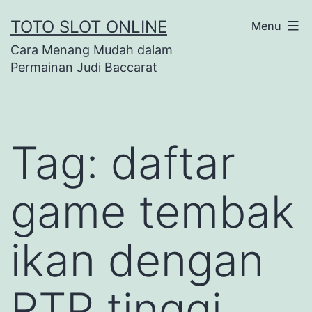
Skip
TOTO SLOT ONLINE
Menu
to
Cara Menang Mudah dalam
content
Permainan Judi Baccarat
Tag:
daftar
game tembak
ikan dengan
RTP tinggi