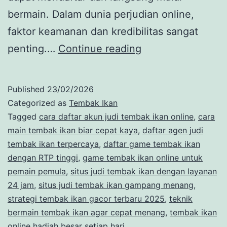
bermain. Dalam dunia perjudian online,
faktor keamanan dan kredibilitas sangat
Judi
penting.…
Continue reading
Tembak
Ikan
Published
23/02/2026
Goldfish
Categorized as
Tembak Ikan
Online
Tagged
cara daftar akun judi tembak ikan online
,
cara
main tembak ikan biar cepat kaya
,
daftar agen judi
Terpercaya
tembak ikan terpercaya
,
daftar game tembak ikan
2026:
dengan RTP tinggi
,
game tembak ikan online untuk
Panduan
pemain pemula
,
situs judi tembak ikan dengan layanan
24 jam
,
situs judi tembak ikan gampang menang
Lengkap
,
strategi tembak ikan gacor terbaru 2025
,
teknik
untuk
bermain tembak ikan agar cepat menang
,
tembak ikan
Pendaftaran
online hadiah besar setiap hari