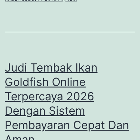
dan
Permainan
Judi Tembak Ikan
Goldfish Online
Terpercaya 2026
Dengan Sistem
Pembayaran Cepat Dan
Aman