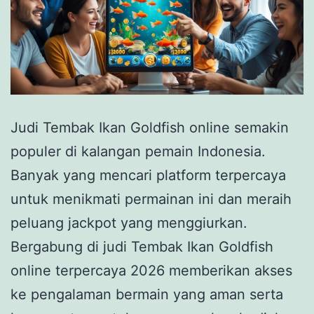
Judi Tembak Ikan Goldfish online semakin
populer di kalangan pemain Indonesia.
Banyak yang mencari platform terpercaya
untuk menikmati permainan ini dan meraih
peluang jackpot yang menggiurkan.
Bergabung di judi Tembak Ikan Goldfish
online terpercaya 2026 memberikan akses
ke pengalaman bermain yang aman serta