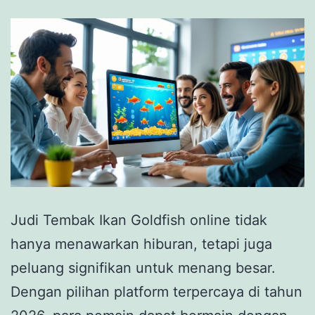
Judi Tembak Ikan Goldfish online tidak
hanya menawarkan hiburan, tetapi juga
peluang signifikan untuk menang besar.
Dengan pilihan platform terpercaya di tahun