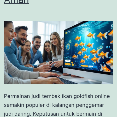
Permainan judi tembak ikan goldfish online
semakin populer di kalangan penggemar
judi daring. Keputusan untuk bermain di