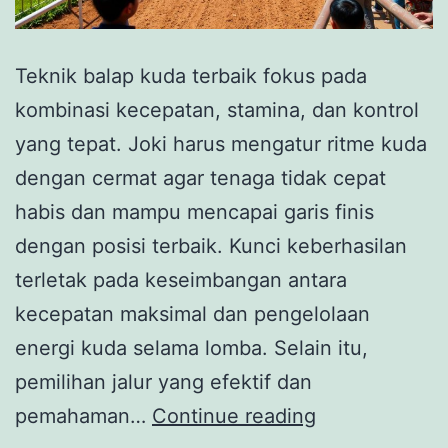
Teknik balap kuda terbaik fokus pada
kombinasi kecepatan, stamina, dan kontrol
yang tepat. Joki harus mengatur ritme kuda
dengan cermat agar tenaga tidak cepat
habis dan mampu mencapai garis finis
dengan posisi terbaik. Kunci keberhasilan
terletak pada keseimbangan antara
kecepatan maksimal dan pengelolaan
energi kuda selama lomba. Selain itu,
pemilihan jalur yang efektif dan
Teknik
pemahaman…
Continue reading