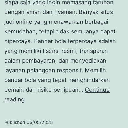
siapa saja yang ingin memasang taruhan
dengan aman dan nyaman. Banyak situs
judi online yang menawarkan berbagai
kemudahan, tetapi tidak semuanya dapat
dipercaya. Bandar bola terpercaya adalah
yang memiliki lisensi resmi, transparan
dalam pembayaran, dan menyediakan
layanan pelanggan responsif. Memilih
bandar bola yang tepat menghindarkan
pemain dari risiko penipuan…
Continue
Daftar
reading
Bandar
Bola
Published
05/05/2025