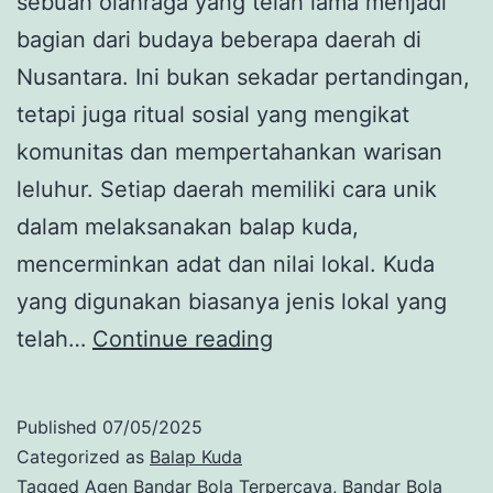
sebuah olahraga yang telah lama menjadi
bagian dari budaya beberapa daerah di
Nusantara. Ini bukan sekadar pertandingan,
tetapi juga ritual sosial yang mengikat
komunitas dan mempertahankan warisan
leluhur. Setiap daerah memiliki cara unik
dalam melaksanakan balap kuda,
mencerminkan adat dan nilai lokal. Kuda
yang digunakan biasanya jenis lokal yang
Balap
telah…
Continue reading
Kuda
Tradisional
Published
07/05/2025
Indonesia:
Categorized as
Balap Kuda
Warisan
Tagged
Agen Bandar Bola Terpercaya
,
Bandar Bola