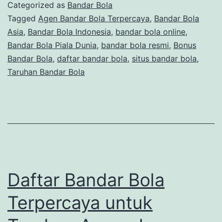
Terbaik
Categorized as
Bandar Bola
untuk
Tagged
Agen Bandar Bola Terpercaya
,
Bandar Bola
Asia
,
Bandar Bola Indonesia
,
bandar bola online
,
Pengalaman
Bandar Bola Piala Dunia
,
bandar bola resmi
,
Bonus
Taruhan
Bandar Bola
,
daftar bandar bola
,
situs bandar bola
,
yang
Taruhan Bandar Bola
Aman
dan
Terpercaya
Daftar Bandar Bola
Terpercaya untuk