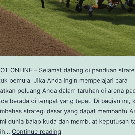
OT ONLINE – Selamat datang di panduan strate
uk pemula. Jika Anda ingin mempelajari cara
atkan peluang Anda dalam taruhan di arena pa
da berada di tempat yang tepat. Di bagian ini, 
mbahas strategi dasar yang dapat membantu A
i dunia balap kuda dan membuat keputusan t
Panduan
bih…
Continue reading