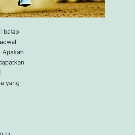
i balap
jadwal
. Apakah
dapatkan
i
ba yang
 kuda