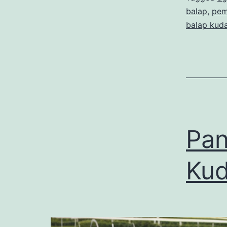
balap
,
pem
balap kud
Pan
Kud