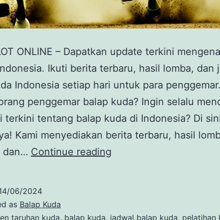
OT ONLINE – Dapatkan update terkini mengena
Indonesia. Ikuti berita terbaru, hasil lomba, dan 
da Indonesia setiap hari untuk para penggemar
orang penggemar balap kuda? Ingin selalu men
i terkini tentang balap kuda di Indonesia? Di sin
a! Kami menyediakan berita terbaru, hasil lom
Berita
, dan…
Continue reading
Balap
Kuda
14/06/2024
Terkini
ed as
Balap Kuda
&
en taruhan kuda
,
balap kuda
,
jadwal balap kuda
,
pelatihan