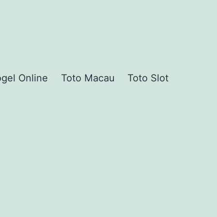
ogel Online
Toto Macau
Toto Slot