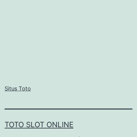
Mudah
Menang
Setiap
Hari
Situs Toto
TOTO SLOT ONLINE