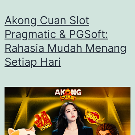
Akong Cuan Slot
Pragmatic & PGSoft:
Rahasia Mudah Menang
Setiap Hari