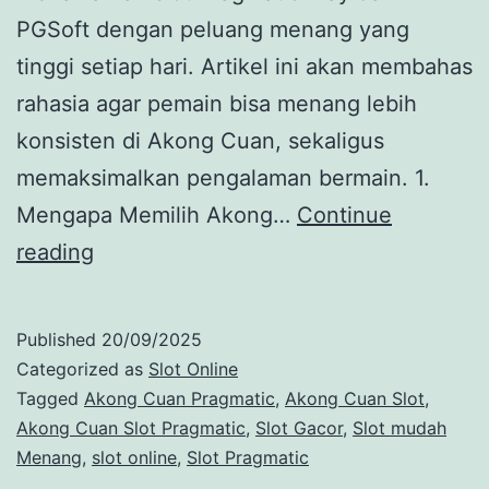
PGSoft dengan peluang menang yang
tinggi setiap hari. Artikel ini akan membahas
rahasia agar pemain bisa menang lebih
konsisten di Akong Cuan, sekaligus
memaksimalkan pengalaman bermain. 1.
Mengapa Memilih Akong…
Continue
Akong
reading
Cuan
Slot
Published
20/09/2025
Pragmatic
Categorized as
Slot Online
&
Tagged
Akong Cuan Pragmatic
,
Akong Cuan Slot
,
Akong Cuan Slot Pragmatic
,
Slot Gacor
,
Slot mudah
PGSoft:
Menang
,
slot online
,
Slot Pragmatic
Rahasia