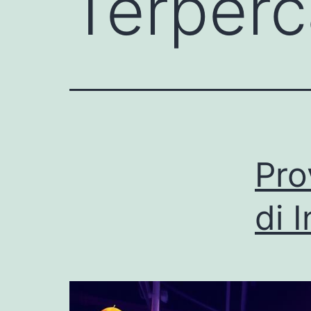
Terperc
Pro
di 