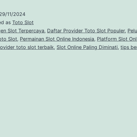
Sl
29/11/2024
Po
ed as
Toto Slot
di
en Slot Terpercaya
,
Daftar Provider Toto Slot Populer
,
Pel
to Slot
,
Permainan Slot Online Indonesia
,
Platform Slot Onl
In
ovider toto slot terbaik
,
Slot Online Paling Diminati
,
tips be