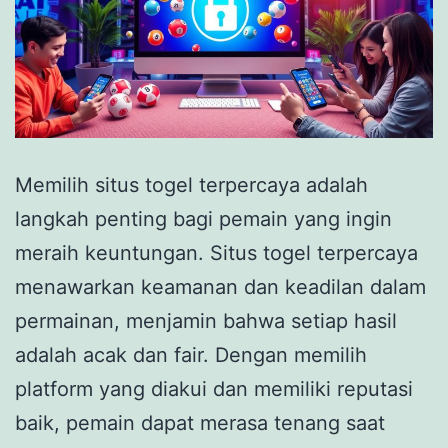
Memilih situs togel terpercaya adalah
langkah penting bagi pemain yang ingin
meraih keuntungan. Situs togel terpercaya
menawarkan keamanan dan keadilan dalam
permainan, menjamin bahwa setiap hasil
adalah acak dan fair. Dengan memilih
platform yang diakui dan memiliki reputasi
baik, pemain dapat merasa tenang saat