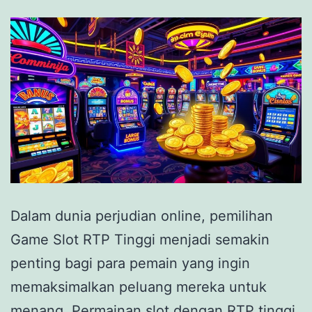
Dalam dunia perjudian online, pemilihan
Game Slot RTP Tinggi menjadi semakin
penting bagi para pemain yang ingin
memaksimalkan peluang mereka untuk
menang. Permainan slot dengan RTP tinggi