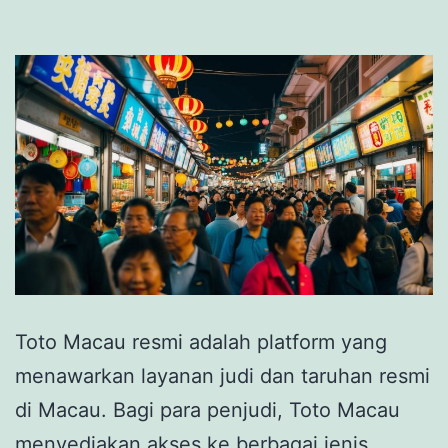
Toto Macau resmi adalah platform yang
menawarkan layanan judi dan taruhan resmi
di Macau. Bagi para penjudi, Toto Macau
menyediakan akses ke berbagai jenis