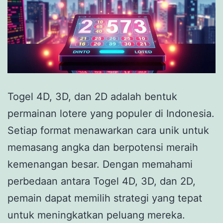
Togel 4D, 3D, dan 2D adalah bentuk
permainan lotere yang populer di Indonesia.
Setiap format menawarkan cara unik untuk
memasang angka dan berpotensi meraih
kemenangan besar. Dengan memahami
perbedaan antara Togel 4D, 3D, dan 2D,
pemain dapat memilih strategi yang tepat
untuk meningkatkan peluang mereka.