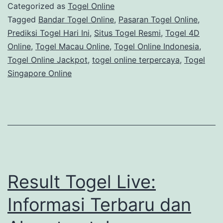
Panduan
Categorized as
Togel Online
Memilih
Tagged
Bandar Togel Online
,
Pasaran Togel Online
,
Prediksi Togel Hari Ini
,
Situs Togel Resmi
,
Togel 4D
untuk
Online
,
Togel Macau Online
,
Togel Online Indonesia
,
Menang
Togel Online Jackpot
,
togel online terpercaya
,
Togel
Besar
Singapore Online
Result Togel Live:
Informasi Terbaru dan