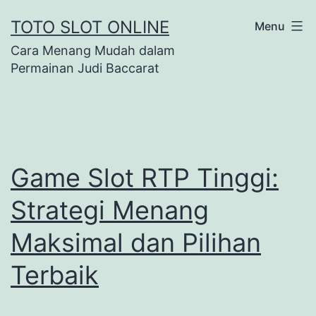
Skip
TOTO SLOT ONLINE
Menu
to
Cara Menang Mudah dalam
content
Permainan Judi Baccarat
Game Slot RTP Tinggi:
Strategi Menang
Maksimal dan Pilihan
Terbaik