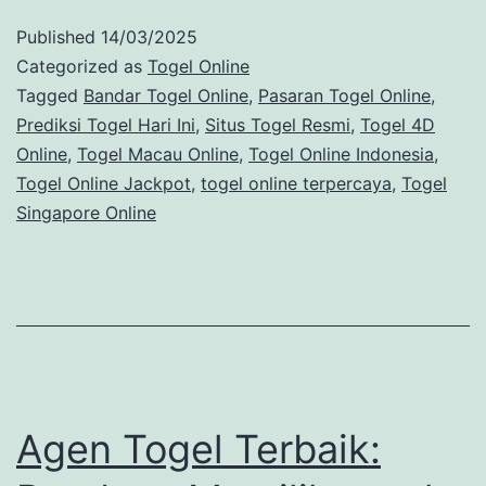
Resmi:
Published
14/03/2025
Panduan
Categorized as
Togel Online
Lengkap
Tagged
Bandar Togel Online
,
Pasaran Togel Online
,
Prediksi Togel Hari Ini
,
Situs Togel Resmi
,
Togel 4D
untuk
Online
,
Togel Macau Online
,
Togel Online Indonesia
,
Pemain
Togel Online Jackpot
,
togel online terpercaya
,
Togel
Cerdas
Singapore Online
Agen Togel Terbaik: