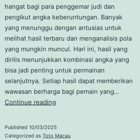
hangat bagi para penggemar judi dan
pengikut angka keberuntungan. Banyak
yang menunggu dengan antusias untuk
melihat hasil terbaru dan menganalisis pola
yang mungkin muncul. Hari ini, hasil yang
dirilis menunjukkan kombinasi angka yang
bisa jadi penting untuk permainan
selanjutnya. Setiap hasil dapat memberikan
wawasan berharga bagi pemain yang…
Hasil
Continue reading
Toto
Macau
Published
10/03/2025
Hari
Categorized as
Toto Macau