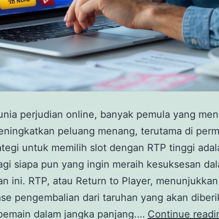
nia perjudian online, banyak pemula yang menc
eningkatkan peluang menang, terutama di per
rategi untuk memilih slot dengan RTP tinggi ada
gi siapa pun yang ingin meraih kesuksesan da
n ini. RTP, atau Return to Player, menunjukkan
se pengembalian dari taruhan yang akan diber
pemain dalam jangka panjang.…
Continue readi