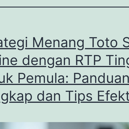
ategi Menang Toto S
ine dengan RTP Tin
uk Pemula: Pandua
gkap dan Tips Efekt