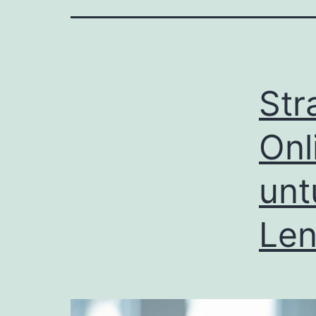
Str
Onl
unt
Len