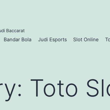
di Baccarat
Bandar Bola
Judi Esports
Slot Online
T
ry:
Toto Sl