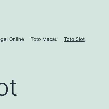
ogel Online
Toto Macau
Toto Slot
ot