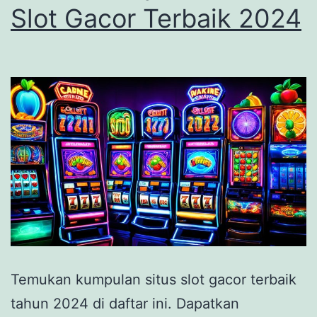
Slot Gacor Terbaik 2024
Temukan kumpulan situs slot gacor terbaik
tahun 2024 di daftar ini. Dapatkan