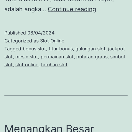
RTP
adalah angka…
Continue reading
Tertinggi
Slot
Published
08/04/2024
Gacor
Categorized as
Slot Online
–
Tagged
bonus slot
,
fitur bonus
,
gulungan slot
,
jackpot
slot
,
mesin slot
,
permainan slot
,
putaran gratis
,
simbol
Menang
slot
,
slot online
,
taruhan slot
Besar!
Menangkan Besar