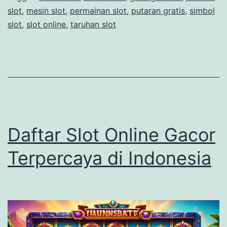
slot
,
mesin slot
,
permainan slot
,
putaran gratis
,
simbol
Maxwin
slot
,
slot online
,
taruhan slot
Online
Daftar Slot Online Gacor
Terpercaya di Indonesia