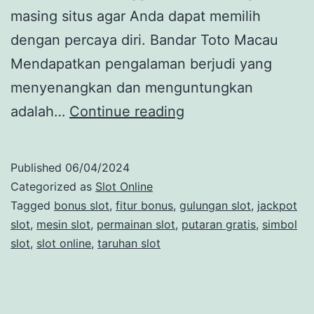
masing situs agar Anda dapat memilih
dengan percaya diri. Bandar Toto Macau
Mendapatkan pengalaman berjudi yang
menyenangkan dan menguntungkan
Daftar
adalah…
Continue reading
Slot
Online
Published
06/04/2024
Gacor
Categorized as
Slot Online
Terpercaya
Tagged
bonus slot
,
fitur bonus
,
gulungan slot
,
jackpot
slot
,
mesin slot
,
permainan slot
,
putaran gratis
,
simbol
di
slot
,
slot online
,
taruhan slot
Indonesia