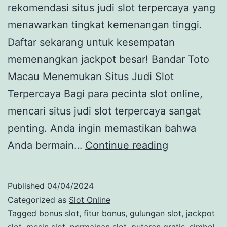
rekomendasi situs judi slot terpercaya yang
menawarkan tingkat kemenangan tinggi.
Daftar sekarang untuk kesempatan
memenangkan jackpot besar! Bandar Toto
Macau Menemukan Situs Judi Slot
Terpercaya Bagi para pecinta slot online,
mencari situs judi slot terpercaya sangat
penting. Anda ingin memastikan bahwa
Daftar
Anda bermain…
Continue reading
Kumpulan
Situs
Published
04/04/2024
Slot
Categorized as
Slot Online
Gacor
Tagged
bonus slot
,
fitur bonus
,
gulungan slot
,
jackpot
slot
,
mesin slot
,
permainan slot
,
putaran gratis
,
simbol