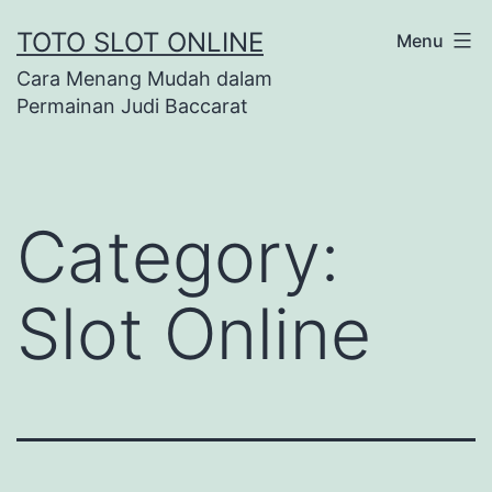
Skip
TOTO SLOT ONLINE
Menu
to
Cara Menang Mudah dalam
content
Permainan Judi Baccarat
Category:
Slot Online