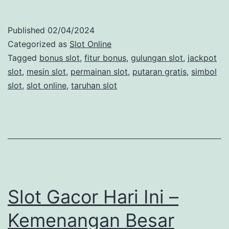
Bermain
di
Published
02/04/2024
Judi
Categorized as
Slot Online
Slot
Tagged
bonus slot
,
fitur bonus
,
gulungan slot
,
jackpot
slot
,
mesin slot
,
permainan slot
,
putaran gratis
,
simbol
Online
slot
,
slot online
,
taruhan slot
Terpercaya
Indonesia
Slot Gacor Hari Ini –
Kemenangan Besar