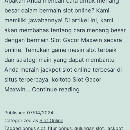
Apakah Anda mencari cara untuk menang
besar dalam bermain slot online? Kami
memiliki jawabannya! Di artikel ini, kami
akan membahas tentang cara menang besar
dengan bermain Slot Gacor Maxwin secara
online. Temukan game mesin slot terbaik
dan strategi main yang dapat membantu
Anda meraih jackpot slot online terbesar di
situs terpercaya. koitoto Slot Gacor
Menangkan
Maxwin…
Continue reading
Besar
dengan
Published
07/04/2024
Slot
Categorized as
Slot Online
Gacor
Tagged
bonus slot
,
fitur bonus
,
gulungan slot
,
jackpot