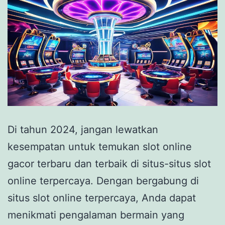
Di tahun 2024, jangan lewatkan
kesempatan untuk temukan slot online
gacor terbaru dan terbaik di situs-situs slot
online terpercaya. Dengan bergabung di
situs slot online terpercaya, Anda dapat
menikmati pengalaman bermain yang