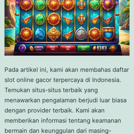
Pada artikel ini, kami akan membahas daftar
slot online gacor terpercaya di Indonesia.
Temukan situs-situs terbaik yang
menawarkan pengalaman berjudi luar biasa
dengan provider terbaik. Kami akan
memberikan informasi tentang keamanan
bermain dan keunggulan dari masing-