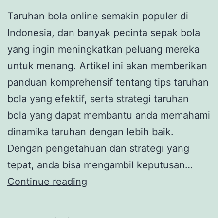
Taruhan bola online semakin populer di
Indonesia, dan banyak pecinta sepak bola
yang ingin meningkatkan peluang mereka
untuk menang. Artikel ini akan memberikan
panduan komprehensif tentang tips taruhan
bola yang efektif, serta strategi taruhan
bola yang dapat membantu anda memahami
dinamika taruhan dengan lebih baik.
Dengan pengetahuan dan strategi yang
tepat, anda bisa mengambil keputusan…
Tips
Continue reading
Menang
Taruhan