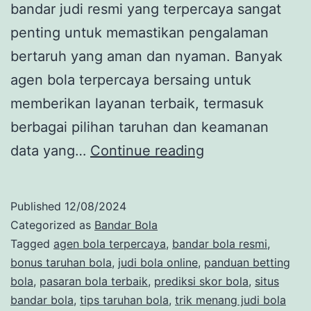
bandar judi resmi yang terpercaya sangat
penting untuk memastikan pengalaman
bertaruh yang aman dan nyaman. Banyak
agen bola terpercaya bersaing untuk
memberikan layanan terbaik, termasuk
berbagai pilihan taruhan dan keamanan
Terpercaya
data yang…
Continue reading
Situs
Bandar
Published
12/08/2024
Bola
Categorized as
Bandar Bola
di
Tagged
agen bola terpercaya
,
bandar bola resmi
,
bonus taruhan bola
,
judi bola online
,
panduan betting
Indonesia
bola
,
pasaran bola terbaik
,
prediksi skor bola
,
situs
2024
bandar bola
,
tips taruhan bola
,
trik menang judi bola