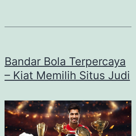
Bandar Bola Terpercaya
– Kiat Memilih Situs Judi