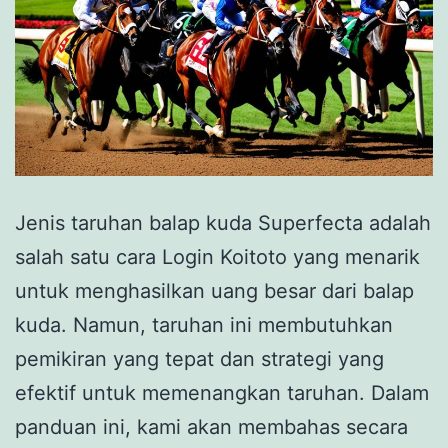
Jenis taruhan balap kuda Superfecta adalah
salah satu cara Login Koitoto yang menarik
untuk menghasilkan uang besar dari balap
kuda. Namun, taruhan ini membutuhkan
pemikiran yang tepat dan strategi yang
efektif untuk memenangkan taruhan. Dalam
panduan ini, kami akan membahas secara