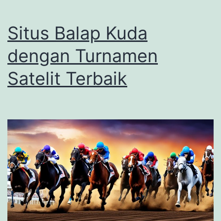
Situs Balap Kuda
dengan Turnamen
Satelit Terbaik