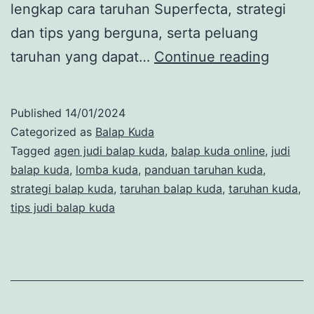
lengkap cara taruhan Superfecta, strategi
dan tips yang berguna, serta peluang
Pandu
taruhan yang dapat…
Continue reading
Jenis
Taruh
Published
14/01/2024
Balap
Categorized as
Balap Kuda
Kuda
Tagged
agen judi balap kuda
,
balap kuda online
,
judi
balap kuda
,
lomba kuda
,
panduan taruhan kuda
,
Superf
strategi balap kuda
,
taruhan balap kuda
,
taruhan kuda
,
tips judi balap kuda