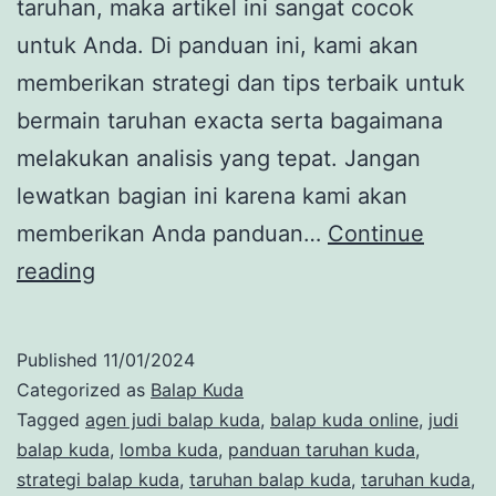
taruhan, maka artikel ini sangat cocok
untuk Anda. Di panduan ini, kami akan
memberikan strategi dan tips terbaik untuk
bermain taruhan exacta serta bagaimana
melakukan analisis yang tepat. Jangan
lewatkan bagian ini karena kami akan
memberikan Anda panduan…
Continue
Strategi
reading
Menang
Panduan
Published
11/01/2024
Bermain
Categorized as
Balap Kuda
Taruhan
Tagged
agen judi balap kuda
,
balap kuda online
,
judi
balap kuda
,
lomba kuda
,
panduan taruhan kuda
,
Exacta
strategi balap kuda
,
taruhan balap kuda
,
taruhan kuda
,