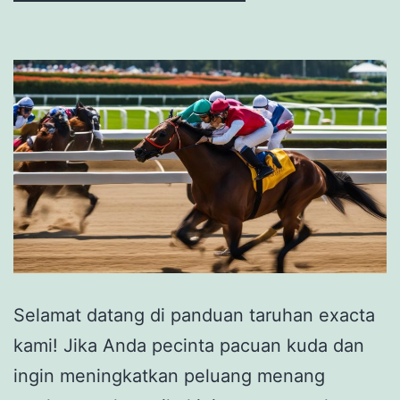
Selamat datang di panduan taruhan exacta
kami! Jika Anda pecinta pacuan kuda dan
ingin meningkatkan peluang menang