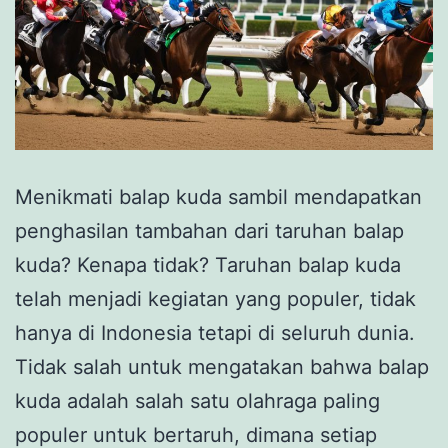
Menikmati balap kuda sambil mendapatkan
penghasilan tambahan dari taruhan balap
kuda? Kenapa tidak? Taruhan balap kuda
telah menjadi kegiatan yang populer, tidak
hanya di Indonesia tetapi di seluruh dunia.
Tidak salah untuk mengatakan bahwa balap
kuda adalah salah satu olahraga paling
populer untuk bertaruh, dimana setiap