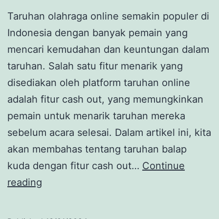
Taruhan olahraga online semakin populer di
Indonesia dengan banyak pemain yang
mencari kemudahan dan keuntungan dalam
taruhan. Salah satu fitur menarik yang
disediakan oleh platform taruhan online
adalah fitur cash out, yang memungkinkan
pemain untuk menarik taruhan mereka
sebelum acara selesai. Dalam artikel ini, kita
akan membahas tentang taruhan balap
kuda dengan fitur cash out…
Continue
Taruhan
reading
Balap
Kuda