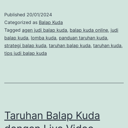
Balap
Kuda
Published
20/01/2024
dengan
Categorized as
Balap Kuda
Turnamen
Tagged
agen judi balap kuda
,
balap kuda online
,
judi
balap kuda
,
lomba kuda
,
panduan taruhan kuda
,
Satelit
strategi balap kuda
,
taruhan balap kuda
,
taruhan kuda
,
Terbaik
tips judi balap kuda
Taruhan Balap Kuda