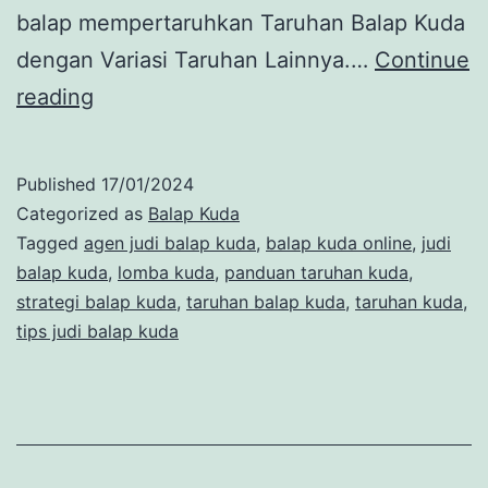
balap mempertaruhkan Taruhan Balap Kuda
dengan Variasi Taruhan Lainnya.…
Continue
Panduan
reading
Taruhan
Balap
Published
17/01/2024
Kuda
Categorized as
Balap Kuda
dan
Tagged
agen judi balap kuda
,
balap kuda online
,
judi
balap kuda
,
lomba kuda
,
panduan taruhan kuda
,
Jenis
strategi balap kuda
,
taruhan balap kuda
,
taruhan kuda
,
Taruhannya
tips judi balap kuda