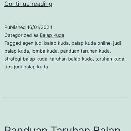
Tingkatkan
Continue reading
Kecepatan
Permainan
Published
16/01/2024
Balap
Categorized as
Balap Kuda
Kuda
Tagged
agen judi balap kuda
,
balap kuda online
,
judi
balap kuda
,
lomba kuda
,
panduan taruhan kuda
,
Online
strategi balap kuda
,
taruhan balap kuda
,
taruhan kuda
,
Anda
tips judi balap kuda
Panduan Taruhan Balap