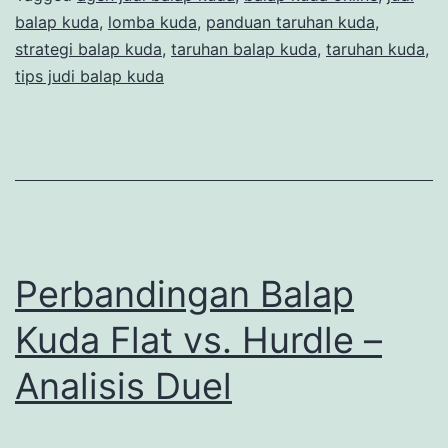
balap kuda
,
lomba kuda
,
panduan taruhan kuda
,
Video
strategi balap kuda
,
taruhan balap kuda
,
taruhan kuda
,
Streaming
tips judi balap kuda
Perbandingan Balap
Kuda Flat vs. Hurdle –
Analisis Duel