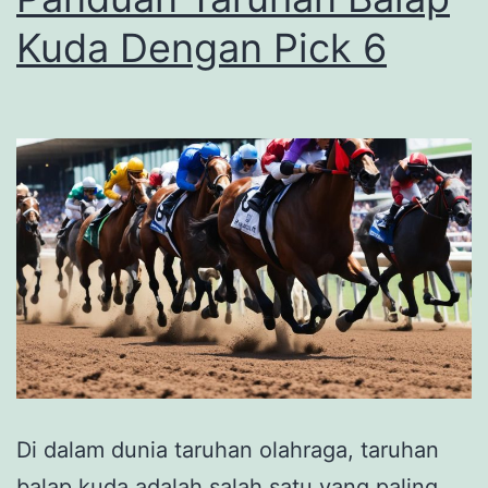
Kuda Dengan Pick 6
Di dalam dunia taruhan olahraga, taruhan
balap kuda adalah salah satu yang paling