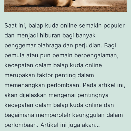
Saat ini, balap kuda online semakin populer
dan menjadi hiburan bagi banyak
penggemar olahraga dan perjudian. Bagi
pemula atau pun pemain berpengalaman,
kecepatan dalam balap kuda online
merupakan faktor penting dalam
memenangkan perlombaan. Pada artikel ini,
akan dijelaskan mengenai pentingnya
kecepatan dalam balap kuda online dan
bagaimana memperoleh keunggulan dalam
perlombaan. Artikel ini juga akan…